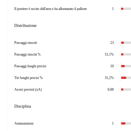
Il portiere è uscito dall'area e ha allontanato il pallone
1
Distribuzione
Passaggi riusciti
23
Passaggi riusciti %
51,1%
Passaggi lunghi precisi
10
Tiri lunghi precisi %
31,2%
Assist previsti (xA)
0,00
Disciplina
Ammonizioni
1