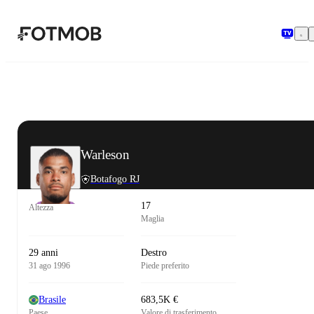
Vai al contenuto principale
Warleson
Botafogo RJ
17
Altezza
Maglia
29 anni
Destro
31 ago 1996
Piede preferito
Brasile
683,5K €
Paese
Valore di trasferimento