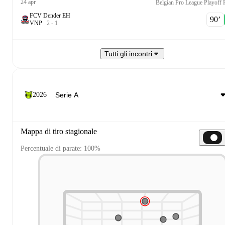
24 apr
FCV Dender EH
90‎’‎
V
N
P
2
-
1
Tutti gli incontri
2026
Mappa di tiro stagionale
Percentuale di parate: 100%