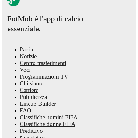
page on FotMob provides comprehensive coverage including
standings, fixtures, top scorers, and detailed team statistics.
FotMob è l'app di calcio
FotMob provides comprehensive coverage of
Warleson
, includ
career statistics, match-by-match ratings, transfer history, marke
essenziale.
value trends, and detailed performance analytics.
Follow Warle
to receive notifications about upcoming matches, goals, and oth
key events.
Partite
Notizie
Centro trasferimenti
Voci
Programmazioni TV
Chi siamo
Carriere
Pubblicizza
Lineup Builder
FAQ
Classifiche uomini FIFA
Classifiche donne FIFA
Predittivo
Newsletter