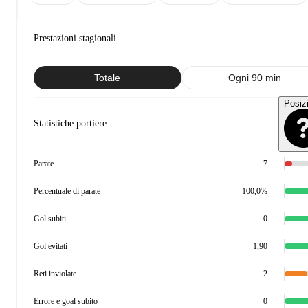
Prestazioni stagionali
Totale
Ogni 90 min
Posiz
Statistiche portiere
Parate
7
Percentuale di parate
100,0%
Gol subiti
0
Gol evitati
1,90
Reti inviolate
2
Errore e goal subito
0