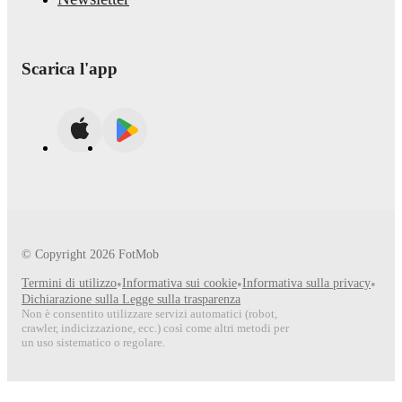
Scarica l'app
© Copyright
2026
FotMob
Termini di utilizzo
•
Informativa sui cookie
•
Informativa sulla privacy
•
Dichiarazione sulla Legge sulla trasparenza
Non è consentito utilizzare servizi automatici (robot,
crawler, indicizzazione, ecc.) così come altri metodi per
un uso sistematico o regolare.
Seguici