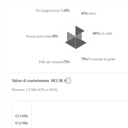
Tiri lunghi precisi %
10%
65%
Libero
44%
Gol subiti
Nessun goal subito
59%
79%
Percentuale di parate
Palle alte chiamate
75%
Valore di trasferimento
:
683,5K €
Massimo
:
2,4 Mln €
(
30 set 2024
)
€2,4 Mln
€1,8 Mln