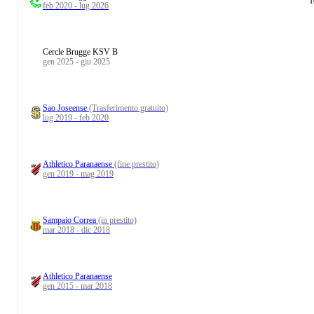
1
feb 2020 - lug 2026
Cercle Brugge KSV B
gen 2025 - giu 2025
Sao Joseense
(Trasferimento gratuito)
lug 2019 - feb 2020
Athletico Paranaense
(fine prestito)
gen 2019 - mag 2019
Sampaio Correa
(in prestito)
mar 2018 - dic 2018
Athletico Paranaense
gen 2015 - mar 2018