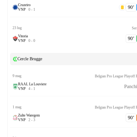
Cruzeiro
90‎’‎
V
N
P
0
-
1
23 lug
Ser
Vitoria
90‎’‎
V
N
P
0
-
0
Cercle Brugge
9 mag
RAAL La Louviere
Panch
V
N
P
4
-
1
1 mag
Zulte Waregem
90‎’‎
V
N
P
2
-
3