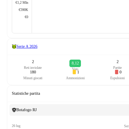
€1,2 Mln
€590K
€0
Serie A
2026
2
2
8,12
Reti inviolate
Partite
Voto
180
1
0
Minuti giocati
Ammonizioni
Espulsioni
Statistiche partita
Botafogo RJ
26 lug
Ser