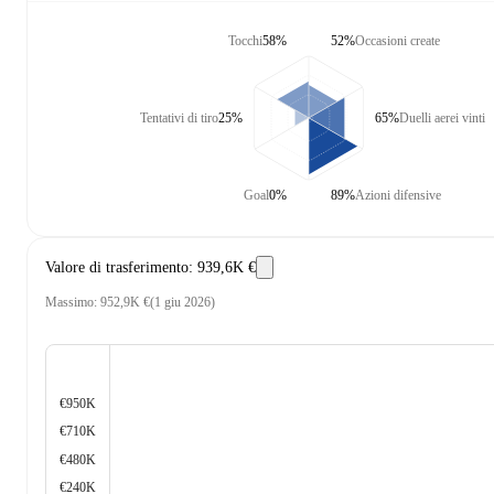
Tocchi
58%
52%
Occasioni create
Tentativi di tiro
25%
65%
Duelli aerei vinti
Goal
0%
89%
Azioni difensive
Valore di trasferimento
:
939,6K €
Massimo
:
952,9K €
(
1 giu 2026
)
€950K
€710K
€480K
€240K