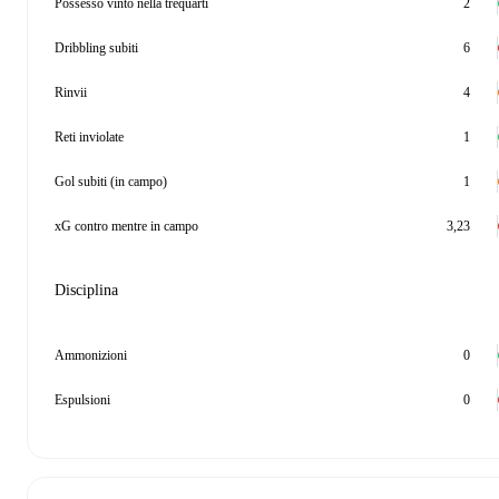
Possesso vinto nella trequarti
2
Dribbling subiti
6
Rinvii
4
Reti inviolate
1
Gol subiti (in campo)
1
xG contro mentre in campo
3,23
Disciplina
Ammonizioni
0
Espulsioni
0