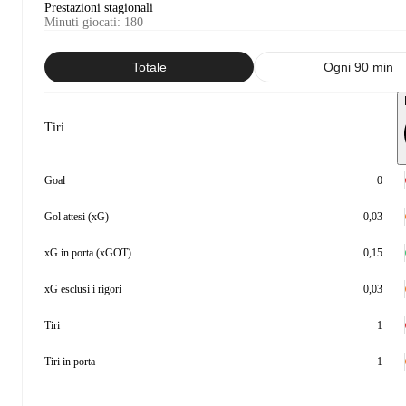
Prestazioni stagionali
Minuti giocati
:
180
Totale
Ogni 90 min
Tiri
Goal
0
Gol attesi (xG)
0,03
xG in porta (xGOT)
0,15
xG esclusi i rigori
0,03
Tiri
1
Tiri in porta
1