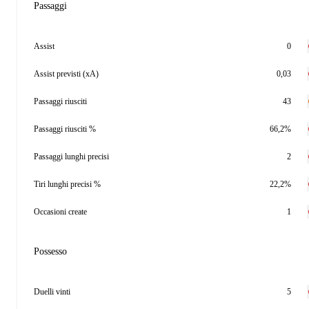
Passaggi
Assist
0
Assist previsti (xA)
0,03
Passaggi riusciti
43
Passaggi riusciti %
66,2%
Passaggi lunghi precisi
2
Tiri lunghi precisi %
22,2%
Occasioni create
1
Possesso
Duelli vinti
5