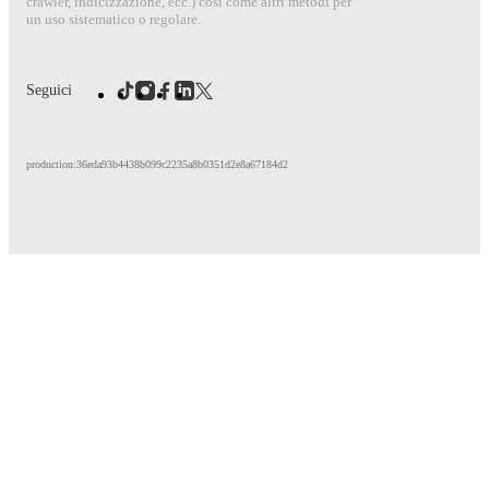
crawler, indicizzazione, ecc.) così come altri metodi per
un uso sistematico o regolare.
Seguici
production:36eda93b4438b099c2235a8b0351d2e8a67184d2