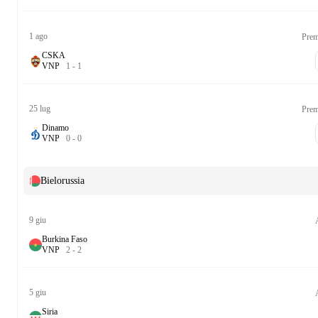
1 ago
Prem
CSKA
V
N
P
1
-
1
25 lug
Prem
Dinamo
V
N
P
0
-
0
Bielorussia
9 giu
Burkina Faso
V
N
P
2
-
2
5 giu
Siria