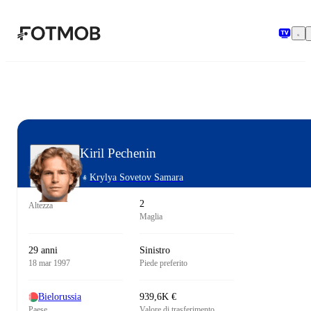
Vai al contenuto principale
Kiril Pechenin
Krylya Sovetov Samara
2
Altezza
Maglia
29 anni
Sinistro
18 mar 1997
Piede preferito
Bielorussia
939,6K €
Paese
Valore di trasferimento