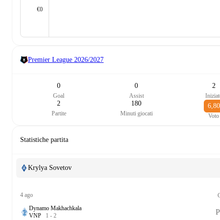
€0
Premier League
2026/2027
0
0
2
Goal
Assist
Inizia
2
180
6,80
Partite
Minuti giocati
Voto
Statistiche partita
Krylya Sovetov
4 ago
Dynamo Makhachkala
P
V
N
P
1
-
2