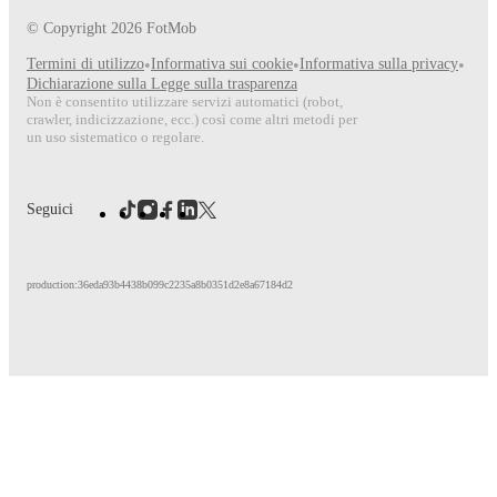
© Copyright
2026
FotMob
Termini di utilizzo
•
Informativa sui cookie
•
Informativa sulla privacy
•
Dichiarazione sulla Legge sulla trasparenza
Non è consentito utilizzare servizi automatici (robot,
crawler, indicizzazione, ecc.) così come altri metodi per
un uso sistematico o regolare.
Seguici
production:36eda93b4438b099c2235a8b0351d2e8a67184d2