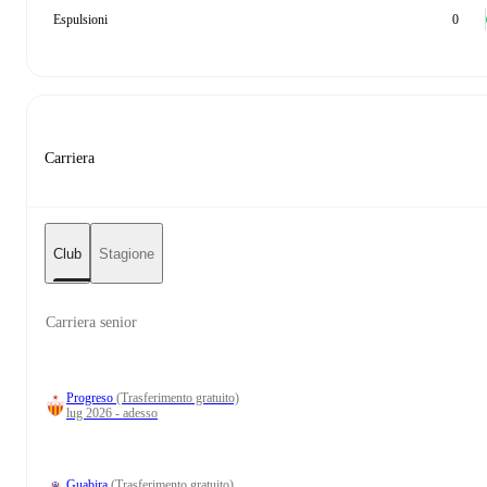
Espulsioni
0
Carriera
Club
Stagione
Carriera senior
Progreso
(Trasferimento gratuito)
lug 2026 - adesso
Guabira
(Trasferimento gratuito)