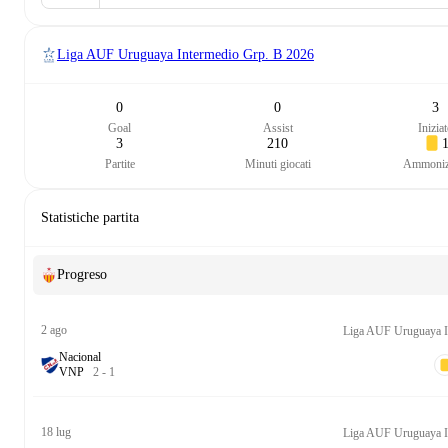
Liga AUF Uruguaya Intermedio Grp. B
2026
0
0
3
Goal
Assist
Inizia
3
210
Partite
Minuti giocati
Ammoniz
Statistiche partita
Progreso
2 ago
Nacional
V
N
P
2
-
1
18 lug