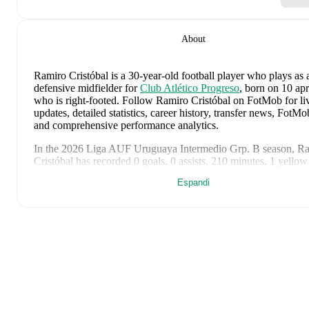
About
Ramiro Cristóbal
is a 30-year-old football player who plays as 
defensive midfielder
for
Club Atlético Progreso
, born on 10 apr
who is right-footed
.
Follow Ramiro Cristóbal on FotMob for li
updates, detailed statistics, career history, transfer news, FotMo
and comprehensive performance analytics.
In the
2026
Liga AUF Uruguaya Intermedio Grp. B
season,
Ra
Cristóbal
has recorded
0 goals, 0 assists, 210 minutes, 1 yellow
Espandi
Ramiro Cristóbal
's
10
most recent matches are shown below. Vi
match page for full details including lineups, match events, an
statistics:
2 agosto 2026
:
1
-
2
loss
away at
Nacional
(
59 minutes
,
1 ye
18 luglio 2026
:
1
-
0
win
at home vs
Deportivo Maldonado
(
minutes
)
11 luglio 2026
:
0
-
2
loss
away at
Montevideo Wanderers
(
63
29 maggio 2026
:
2
-
1
win
away at
San Antonio Bulo Bulo
(
minutes
,
6.6 FotMob rating
)