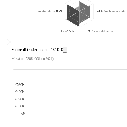
Tentativi di tiro
86%
74%
Duelli aerei vinti
Goal
95%
75%
Azioni difensive
Valore di trasferimento
:
181K €
Massimo
:
530K €
(
31 ott 2021
)
€530K
€400K
€270K
€130K
€0