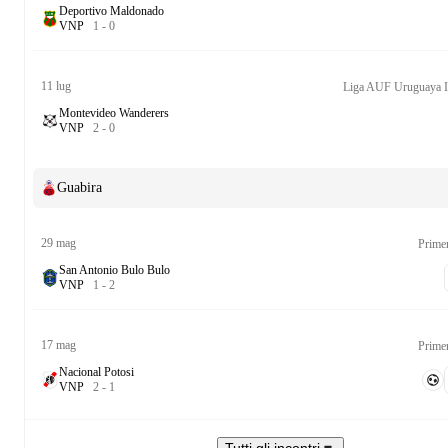
Deportivo Maldonado
V
N
P
1
-
0
11 lug
Montevideo Wanderers
V
N
P
2
-
0
Guabira
29 mag
Prime
San Antonio Bulo Bulo
V
N
P
1
-
2
17 mag
Prime
Nacional Potosi
V
N
P
2
-
1