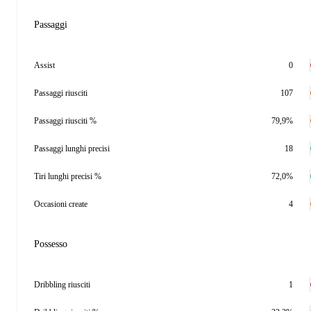
Passaggi
Assist
0
Passaggi riusciti
107
Passaggi riusciti %
79,9%
Passaggi lunghi precisi
18
Tiri lunghi precisi %
72,0%
Occasioni create
4
Possesso
Dribbling riusciti
1