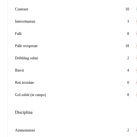
Contrasti
10
Intercettazioni
3
Falli
8
Palle recuperate
18
Dribbling subiti
2
Rinvii
4
Reti inviolate
0
Gol subiti (in campo)
8
Disciplina
Ammonizioni
2