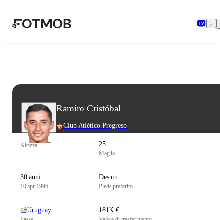
Vai al contenuto principale
Ramiro Cristóbal
Club Atlético Progreso
25
Altezza
Maglia
30 anni
Destro
10 apr 1996
Piede preferito
Uruguay
181K €
Paese
Valore di trasferimento