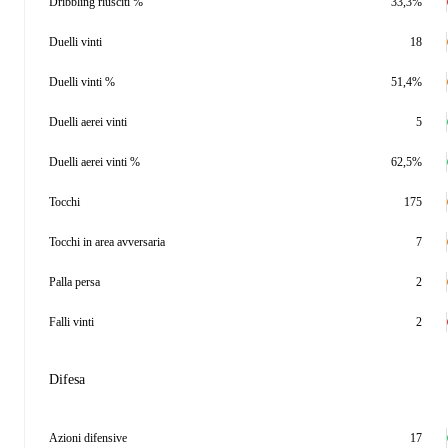
Dribbling riusciti %
33,3%
Duelli vinti
18
Duelli vinti %
51,4%
Duelli aerei vinti
5
Duelli aerei vinti %
62,5%
Tocchi
175
Tocchi in area avversaria
7
Palla persa
2
Falli vinti
2
Difesa
Azioni difensive
17