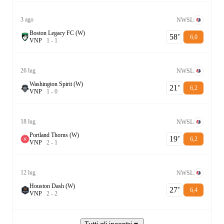
3 ago
NWSL
Boston Legacy FC (W)
58‎’‎
6,0
V
N
P
1
-
1
26 lug
NWSL
Washington Spirit (W)
21‎’‎
6,2
V
N
P
1
-
0
18 lug
NWSL
Portland Thorns (W)
19‎’‎
6,2
V
N
P
2
-
1
12 lug
NWSL
Houston Dash (W)
27‎’‎
6,4
V
N
P
2
-
2