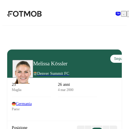
Vai al contenuto principale
Segui
Melissa Kössler
Denver Summit FC
25
26 anni
Maglia
4 mar 2000
Germania
Paese
Posizione