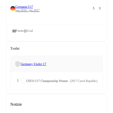
Germania U17
5
3
gen 2016 - giu 2017
Partite
Goal
Trofei
Germany Under 17
1
UEFA U17 Championship Women
(2017 Czech Republic)
Notizie