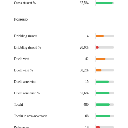
Cross riusciti %
37,5%
Possesso
Dribbling riusciti
4
Dribbling riusciti %
20,0%
Duelli vinti
42
Duelli vinti %
38,2%
Duelli aerei vinti
15
Duelli aerei vinti %
55,6%
Tocchi
480
Tocchi in area avversaria
68
Palla persa
18