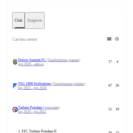
Club
Stagione
Carriera senior
Denver Summit FC
(Trasferimento gratuito)
17
4
gen 2026 - adesso
TSG 1899 Hoffenheim
(Trasferimento gratuito)
67
26
lug 2022 - gen 2026
Turbine Potsdam
(svincolato)
51
19
lug 2020 - giu 2022
1. FFC Turbine Potsdam II