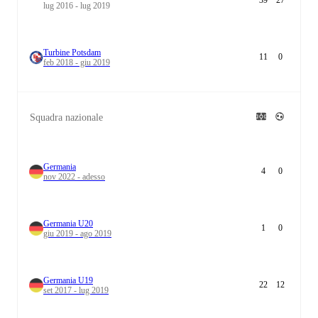
39
27
lug 2016 - lug 2019
Turbine Potsdam
11
0
feb 2018 - giu 2019
Squadra nazionale
Germania
4
0
nov 2022 - adesso
Germania U20
1
0
giu 2019 - ago 2019
Germania U19
22
12
set 2017 - lug 2019