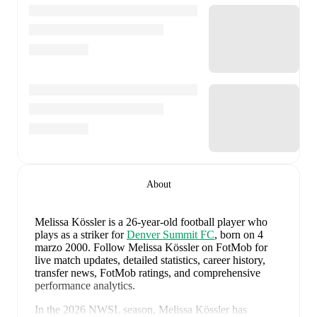
About
Melissa Kössler
is a 26-year-old football player who
plays as a striker
for
Denver Summit FC
, born on 4
marzo 2000
.
Follow Melissa Kössler on FotMob for
live match updates, detailed statistics, career history,
transfer news, FotMob ratings, and comprehensive
performance analytics.
In the
2026
NWSL
season,
Melissa Kössler
has