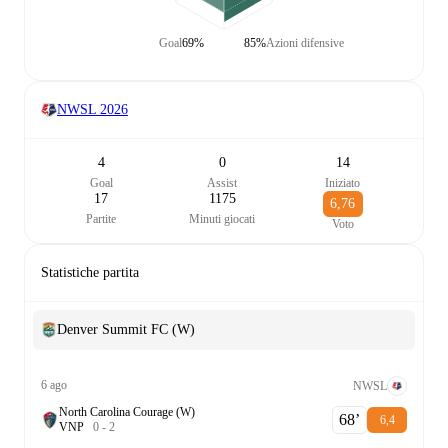
Goal
69%
85%
Azioni difensive
NWSL
2026
4
0
14
Goal
Assist
Iniziato
17
1175
6,76
Partite
Minuti giocati
Voto
Statistiche partita
Denver Summit FC (W)
6 ago
NWSL
North Carolina Courage (W)
68‎’‎
6,4
V
N
P
0
-
2