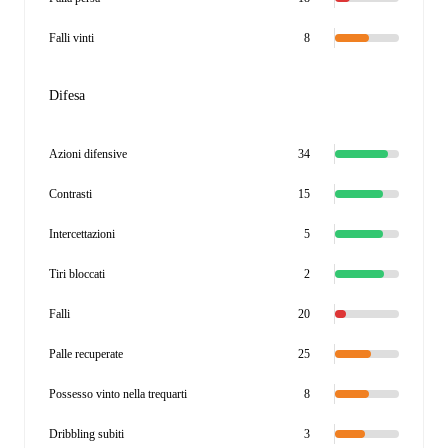
Falli vinti
8
Difesa
Azioni difensive
34
Contrasti
15
Intercettazioni
5
Tiri bloccati
2
Falli
20
Palle recuperate
25
Possesso vinto nella trequarti
8
Dribbling subiti
3