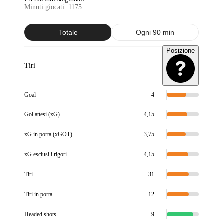
Minuti giocati
:
1175
Totale
Ogni 90 min
Posizione
Tiri
Goal
4
Gol attesi (xG)
4,15
xG in porta (xGOT)
3,75
xG esclusi i rigori
4,15
Tiri
31
Tiri in porta
12
Headed shots
9