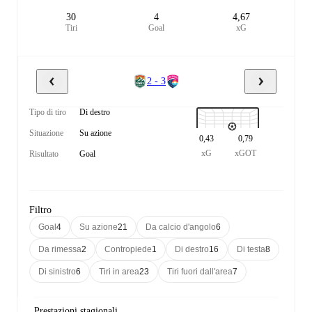
30
4
4,67
Tiri
Goal
xG
2 - 3
Tipo di tiro
Di destro
Situazione
Su azione
0,43
0,79
xG
xGOT
Risultato
Goal
Filtro
Goal
4
Su azione
21
Da calcio d'angolo
6
Da rimessa
2
Contropiede
1
Di destro
16
Di testa
8
Di sinistro
6
Tiri in area
23
Tiri fuori dall'area
7
Prestazioni stagionali