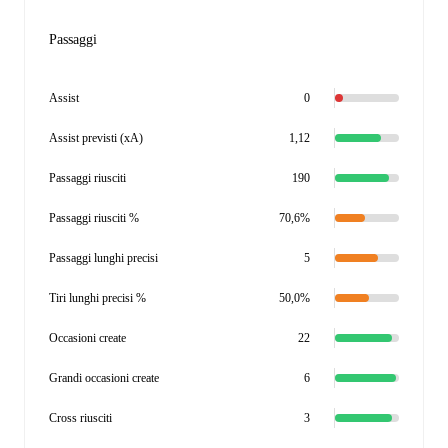
Passaggi
Assist
0
Assist previsti (xA)
1,12
Passaggi riusciti
190
Passaggi riusciti %
70,6%
Passaggi lunghi precisi
5
Tiri lunghi precisi %
50,0%
Occasioni create
22
Grandi occasioni create
6
Cross riusciti
3