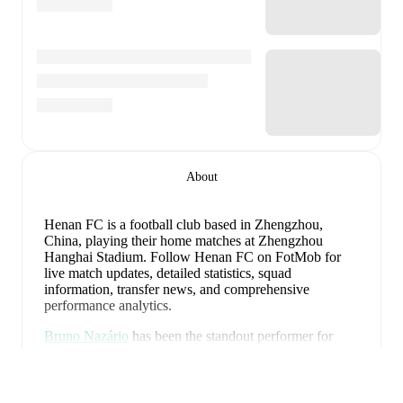
About
Henan FC is a football club
based in Zhengzhou,
China
, playing their home matches at Zhengzhou
Hanghai Stadium
.
Follow Henan FC on FotMob for
live match updates, detailed statistics, squad
information, transfer news, and comprehensive
performance analytics.
Bruno Nazário
has been the standout performer for
Henan FC
in league play
this season with a rating of
Espandi
7.59
.
Gustavo
and
Shangyuan Wang
have also
impressed with ratings of
7.43
and
7.18
respectively.