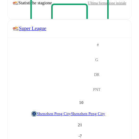
Statistiche stagione
Ultima formazione iniziale
Super League
#
G
DR
PNT
10
Shenzhen Peng City
Shenzhen Peng City
21
-7