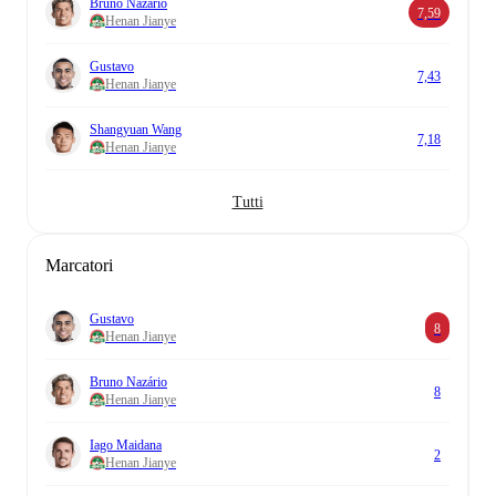
Bruno Nazário
7,59
Henan Jianye
Gustavo
7,43
Henan Jianye
Shangyuan Wang
7,18
Henan Jianye
Tutti
Marcatori
Gustavo
8
Henan Jianye
Bruno Nazário
8
Henan Jianye
Iago Maidana
2
Henan Jianye