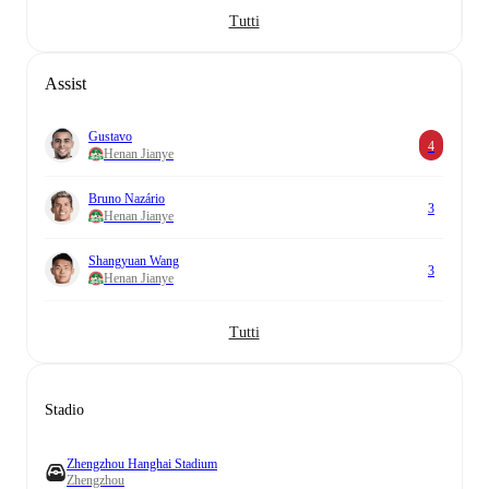
Tutti
Assist
Gustavo
4
Henan Jianye
Bruno Nazário
3
Henan Jianye
Shangyuan Wang
3
Henan Jianye
Tutti
Stadio
Zhengzhou Hanghai Stadium
Zhengzhou