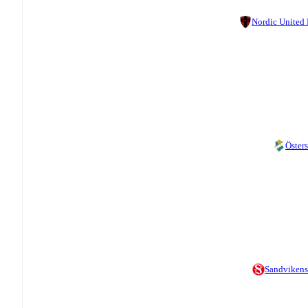
Nordic United
Östers
Sandvikens