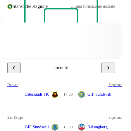
Statistiche stagione
Ultima formazione iniziale
Incontri
domani
Superettan
Östersunds FK
17:00
GIF Sundsvall
sab 15 ago
Superettan
GIF Sundsvall
13:00
Helsingborg