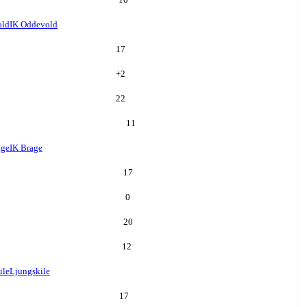
old
IK Oddevold
17
+
2
22
11
age
IK Brage
17
0
20
12
ile
Ljungskile
17