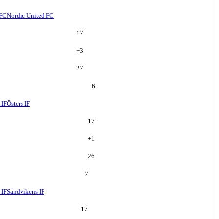
 FC
Nordic United FC
17
+
3
27
6
 IF
Östers IF
17
+
1
26
7
 IF
Sandvikens IF
17