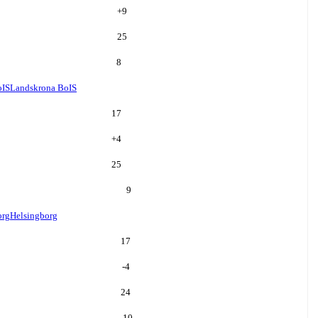
+
9
25
8
oIS
Landskrona BoIS
17
+
4
25
9
org
Helsingborg
17
-4
24
10