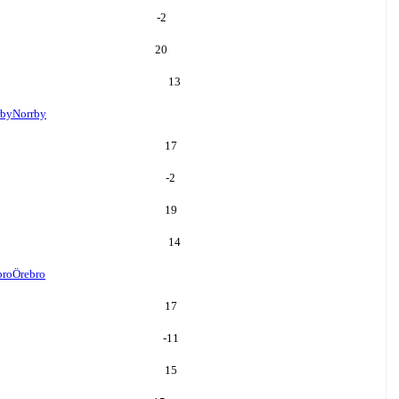
-2
20
13
rby
Norrby
17
-2
19
14
bro
Örebro
17
-11
15