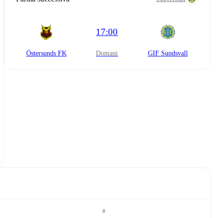
17:00
Östersunds FK
domani
GIF Sundsvall
#