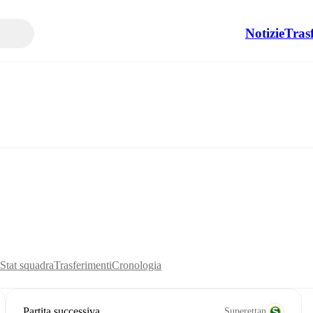
Notizie
Tras
Stat squadra
Trasferimenti
Cronologia
Partita successiva
Superettan