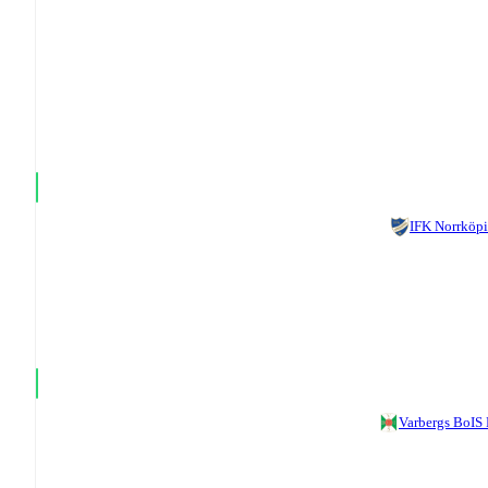
IFK Norrköp
Varbergs BoIS