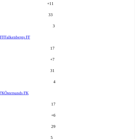
+
11
33
3
 FF
Falkenbergs FF
17
+
7
31
4
 FK
Östersunds FK
17
+
6
29
5