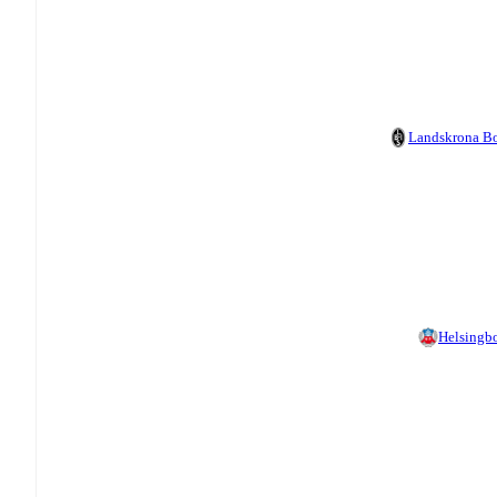
Landskrona B
Helsingb