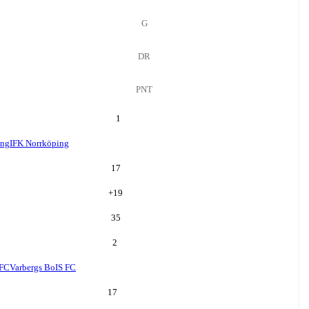
G
DR
PNT
1
ing
IFK Norrköping
17
+
19
35
2
 FC
Varbergs BoIS FC
17