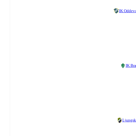
IK Oddev
IK Br
Ljungsk