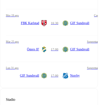
mer 19 ago
Cup
FBK Karlstad
16:30
GIF Sundsvall
mar 25 ago
Superettan
Östers IF
17:00
GIF Sundsvall
lun 31 ago
Superettan
GIF Sundsvall
17:00
Norrby
Stadio