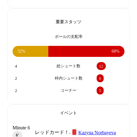
重要スタッツ
ボールの支配率
32%
68%
総シュート数
4
12
枠内シュート数
2
6
コーナー
2
5
イベント
Minute 6
レッドカード！.
Kazyna Norbayeva
6‎’‎