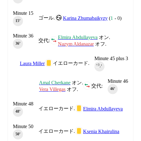
Minute 15
ゴール.
Karina Zhumabaikyzy
(
1
-
0
)
15‎’‎
Minute 36
Elmira Abdullayeva
オン.
交代:
Nazym Aldanazar
オフ.
36‎’‎
Minute 45 plus 3
イエローカード.
Laura Miller
+3
45‎’‎
Minute 46
Amal Cherkane
オン.
交代:
Vera Villegas
オフ.
46‎’‎
Minute 48
イエローカード.
Elmira Abdullayeva
48‎’‎
Minute 50
イエローカード.
Ksenia Khairulina
50‎’‎