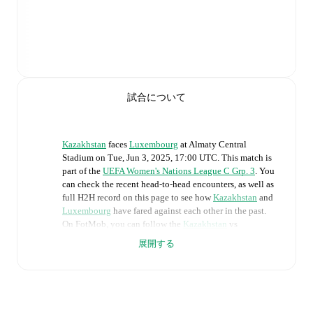
試合について
Kazakhstan
faces
Luxembourg
at
Almaty Central
Stadium
on
Tue, Jun 3, 2025, 17:00 UTC
.
This match is
part of the
UEFA Women's Nations League C Grp. 3
. You
can check the recent head-to-head encounters, as well as
full H2H record on this page to see how
Kazakhstan
and
Luxembourg
have fared against each other in the past.
On FotMob, you can follow the
Kazakhstan
vs
Luxembourg
live score with a full set of match features,
展開する
including:
Live updates: Every goal, card, substitution and key
moment instantly delivered on FotMob.