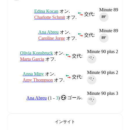
Minute 89
Edina Kocan
オン.
交代:
Charlotte Schmit
オフ.
89‎’‎
Minute 89
Ana Abreu
オン.
交代:
Caroline Jorge
オフ.
89‎’‎
Minute 90 plus 2
Olivia Konsbruck
オン.
交代:
+2
Marta Garcia
オフ.
90‎’‎
Minute 90 plus 2
Anna Miny
オン.
交代:
+2
Amy Thompson
オフ.
90‎’‎
Minute 90 plus 3
ゴール.
Ana Abreu
(
1
-
3
)
+3
90‎’‎
インサイト