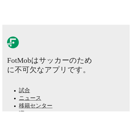
Real-time extensive stats powered by Opta:
Possession, shots, corners, big chances created, xG,
momentum, and shot maps.
The lineups are:
Kazakhstan
(4-5-1)
:
Nazym Ismailova
-
Kazyna
Norbayeva
,
Alexandra Burova
,
Bibigul Nurusheva
,
Mariya Demidova
-
Amina Bibossynova
,
Karina
Zhumabaikyzy
,
Ksenia Khairulina
,
Asselkhan
FotMobはサッカーのため
Turlybekova
,
Karina Berikova
-
Nazym Aldanazar
.
に不可欠なアプリです。
Luxembourg
(4-2-3-1)
:
Lucie Schlime
-
Leticia
Mateus
,
Andreia Machado
,
Emma Kremer
,
Kimberley
Dos Santos
-
Marta Garcia
,
Laura Miller
-
Caroline
Jorge
,
Charlotte Schmit
,
Vera Villegas
-
Amy
試合
Thompson
.
ニュース
移籍センター
Injury and suspension information are provided on
FotMob ahead of every match, giving you the latest
噂
team news before lineups are announced.
テレビ番組表
私たちについて