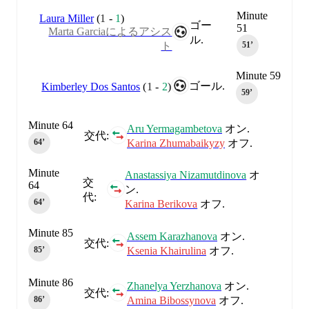
Minute
Laura Miller
(
1
-
1
)
ゴー
51
Marta Garciaによるアシス
ル.
ト
51‎’‎
Minute 59
ゴール.
Kimberley Dos Santos
(
1
-
2
)
59‎’‎
Minute 64
Aru Yermagambetova
オン.
交代:
Karina Zhumabaikyzy
オフ.
64‎’‎
Minute
Anastassiya Nizamutdinova
オ
交
64
ン.
代:
64‎’‎
Karina Berikova
オフ.
Minute 85
Assem Karazhanova
オン.
交代:
Ksenia Khairulina
オフ.
85‎’‎
Minute 86
Zhanelya Yerzhanova
オン.
交代:
Amina Bibossynova
オフ.
86‎’‎