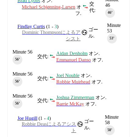
Brad Lyons
オン.
交
46
Michael Schjønning-Larsen
オ
代:
46‎’‎
フ.
Minute
Findlay Curtis
(
1
-
3
)
ゴー
53
Dominic Thompsonによるア
ル.
シスト
53‎’‎
Minute 56
Aidan Denholm
オン.
交代:
Emmanuel Danso
オフ.
56‎’‎
Minute 56
Joel Nouble
オン.
交代:
Robbie Muirhead
オフ.
56‎’‎
Minute 56
Joshua Zimmerman
オン.
交代:
Barrie McKay
オフ.
56‎’‎
Minute
Joe Hugill
(
1
-
4
)
ゴー
58
Robbie Deasによるアシス
ル.
ト
58‎’‎