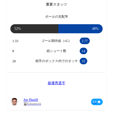
重要スタッツ
ボールの支配率
52%
48%
ゴール期待値（xG）
1.33
2.77
総シュート数
9
14
相手のボックス内でのタッチ
26
35
最優秀選手
Joe Hugill
9.0
Kilmarnock