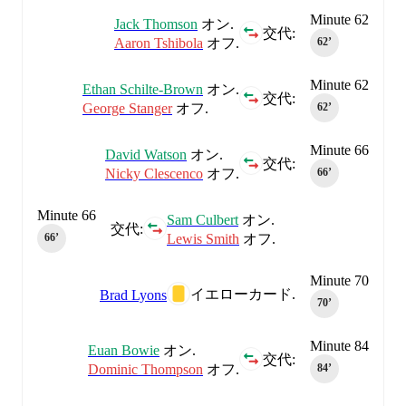
Minute 62
Jack Thomson
オン.
交代:
Aaron Tshibola
オフ.
62‎’‎
Minute 62
Ethan Schilte-Brown
オン.
交代:
George Stanger
オフ.
62‎’‎
Minute 66
David Watson
オン.
交代:
Nicky Clescenco
オフ.
66‎’‎
Minute 66
Sam Culbert
オン.
交代:
Lewis Smith
オフ.
66‎’‎
Minute 70
イエローカード.
Brad Lyons
70‎’‎
Minute 84
Euan Bowie
オン.
交代:
Dominic Thompson
オフ.
84‎’‎