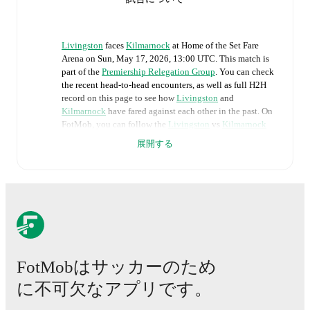
Livingston
faces
Kilmarnock
at
Home of the Set Fare
Arena
on
Sun, May 17, 2026, 13:00 UTC
.
This match is
part of the
Premiership Relegation Group
. You can check
the recent head-to-head encounters, as well as full H2H
record on this page to see how
Livingston
and
Kilmarnock
have fared against each other in the past. On
FotMob, you can follow the
Livingston
vs
Kilmarnock
live score with a full set of match features, including:
展開する
Live updates: Every goal, card, substitution and key
moment instantly delivered on FotMob.
Real-time extensive stats powered by Opta:
Possession, shots, corners, big chances created, xG,
momentum, and shot maps.
FotMobはサッカーのため
The lineups are:
に不可欠なアプリです。
Livingston
(4-2-3-1)
:
Jérome Prior
-
Cameron Kerr
,
Brooklyn Kabongolo
,
Danny Wilson
,
Cristian