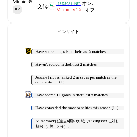
Minute 85
Babacar Fati
オン.
交代:
Macaulay Tait
オフ.
85‎’‎
インサイト
Have scored 6 goals in their last 5 matches
Haven't scored in their last 2 matches
Jérome Prior is ranked 2 in saves per match in the
competition (3.1)
Have scored 11 goals in their last 5 matches
Have conceded the most penalties this season (11)
Kilmarnockは過去8回の対戦でLivingstonに対し
無敗（5勝、3分）。