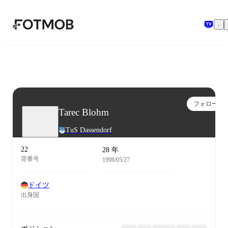
メインコンテンツへスキップ
フォロー
Tarec Blohm
TuS Dassendorf
22
28 年
背番号
1998/05/27
ドイツ
出身国