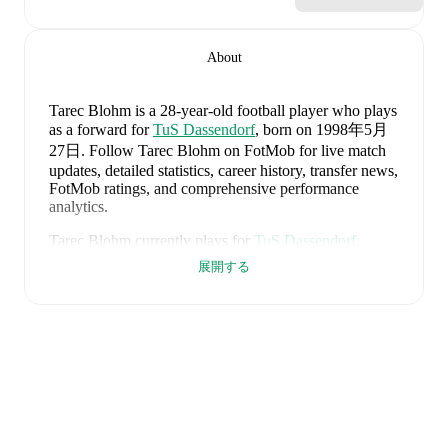
About
Tarec Blohm
is a 28-year-old football player who plays
as a forward
for
TuS Dassendorf
, born on 1998年5月
27日
.
Follow Tarec Blohm on FotMob for live match
updates, detailed statistics, career history, transfer news,
FotMob ratings, and comprehensive performance
analytics.
Tarec Blohm
currently plays for
TuS Dassendorf
.
展開する
Tarec Blohm
is from
Germany
, and the
national team
includes
Manuel Neuer
,
Antonio Rüdiger
,
Waldemar
Anton
,
Jonathan Tah
,
Aleksandar Pavlovic
,
Joshua
Kimmich
,
Kai Havertz
,
Leon Goretzka
,
Jamie
Leweling
,
Jamal Musiala
,
Nick Woltemade
,
Oliver
Baumann
,
Pascal Groß
,
Maximilian Beier
,
Nico
Schlotterbeck
,
Angelo Stiller
,
Florian Wirtz
,
Nathaniel
Brown
,
Leroy Sané
,
Nadiem Amiri
,
Alexander Nübel
,
David Raum
,
Felix Nmecha
,
Malick Thiaw
,
Assan
Ouédraogo
,
and
Deniz Undav
.
Explore each player's