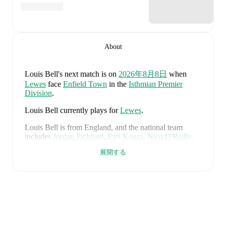
About
Louis Bell
's next match is on
2026年8月8日
when
Lewes
face
Enfield Town
in the
Isthmian Premier
Division
.
Louis Bell
currently plays for
Lewes
.
Louis Bell
is from
England
, and the
national team
includes
Jordan Pickford
,
Ezri Konsa
,
Nico O'Reilly
,
Declan Rice
,
John Stones
,
Marc Guéhi
,
Bukayo Saka
,
展開する
Elliot Anderson
,
Harry Kane
,
Jude Bellingham
,
Marcus Rashford
,
Trevoh Chalobah
,
Dean Henderson
,
Jordan Henderson
,
Daniel Burn
,
Kobbie Mainoo
,
Morgan Rogers
,
Anthony Gordon
,
Ollie Watkins
,
Noni
Madueke
,
Eberechi Eze
,
Ivan Toney
,
James Trafford
,
Reece James
,
Djed Spence
,
and
Jarell Quansah
.
Explore each player's page on FotMob for
comprehensive statistics, match history, and