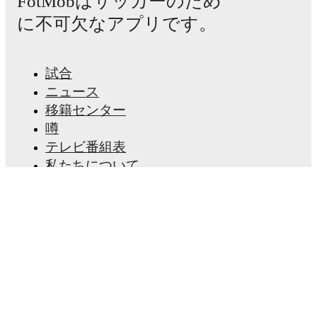
FotMobはサッカーのため
detailed performance analytics.
Follow Mared Griffiths
に不可欠なアプリです。
to receive notifications about upcoming matches, goals,
and other key events.
試合
ニュース
移籍センター
噂
テレビ番組表
私たちについて
採用情報
広告掲載
Lineup Builder
FAQ
FIFA男子ランキング
FIFA女子ランキング
試合予想
ニュースレター