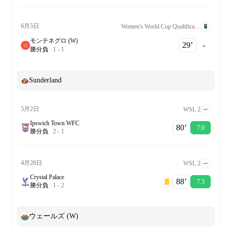
6月5日
Women's World Cup Qualification UEFA League B Grp. 1
モンテネグロ (W)
29‎’‎
-
勝
分
負
1
-
1
Sunderland
5月2日
WSL 2
Ipswich Town WFC
80‎’‎
7.0
勝
分
負
2
-
1
4月26日
WSL 2
Crystal Palace
88‎’‎
7.3
勝
分
負
1
-
2
ウェールズ (W)