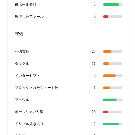
被ボール奪取
5
獲得したファール
6
守備
守備貢献
27
タックル
11
インターセプト
9
ブロックされたシュート数
1
ファウル
4
ボールリカバリ数
26
ドリブル抜き去り
2