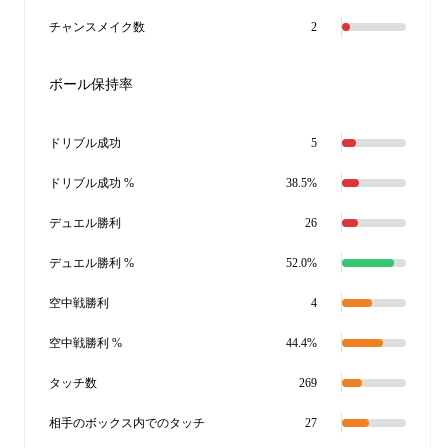
チャンスメイク数
2
ボール保持率
ドリブル成功
5
ドリブル成功 %
38.5%
デュエル勝利
26
デュエル勝利 %
52.0%
空中戦勝利
4
空中戦勝利 %
44.4%
タッチ数
269
相手のボックス内でのタッチ
27