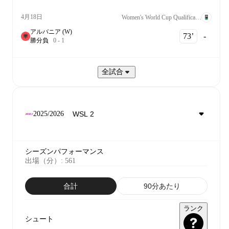
4月18日
Women's World Cup Qualification UEFA League B Grp. 1
アルバニア (W)
73‎’‎
-
勝
分
負
0
-
1
全試合
2025/2026
シーズンパフォーマンス
出場（分）
:
561
合計
90分あたり
ランク
シュート