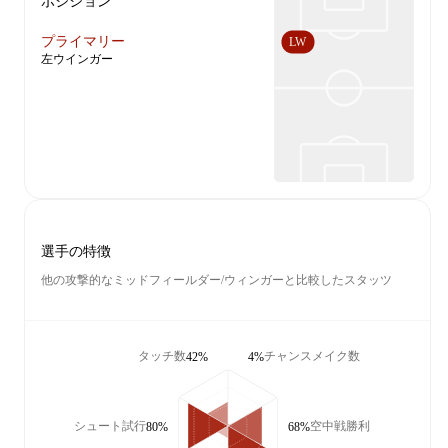
ポジション
プライマリー
LW
左ウインガー
選手の特徴
他の攻撃的なミッドフィールダー/ウィンガーと比較したスタッツ
タッチ数
チャンスメイク数
42%
4%
シュート試行
空中戦勝利
80%
68%