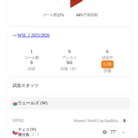
ゴール数
守備貢献
21%
84%
WSL 2
2025/2026
1
0
6
ゴール数
アシスト
試合中
8
561
6.88
試合
出場（分）
評価
試合スタッツ
ウェールズ (W)
6月9日
Women's World Cup Qualification UEFA League B Grp. 1
チェコ (W)
77‎’‎
-
勝
分
負
3
-
1