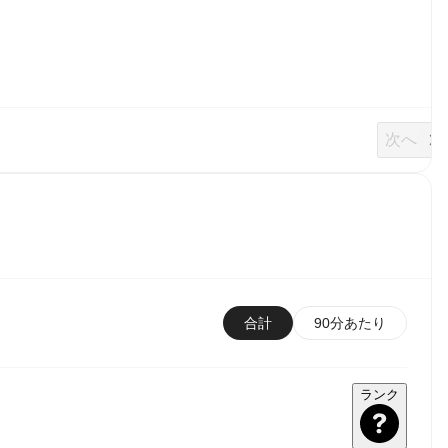
次へ
合計
90分あたり
ランク