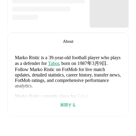
About
Marko Ristic
is a 39-year-old football player who plays
as a defender
for
Tabor
, born on 1987年3月9日
.
Follow Marko Ristic on FotMob for live match
updates, detailed statistics, career history, transfer news,
FotMob ratings, and comprehensive performance
analytics.
Marko Ristic
currently plays for
Tabor
.
展開する
Marko Ristic
's career has also included time at
FK
Smederevo 1924
and
FK Radnicki 1923
.
Marko Ristic
is from
Serbia
, and the
national team
includes
Filip Stankovic
,
Ognjen Mimovic
,
Strahinja
Pavlovic
,
Nikola Simic
,
Njegos Petrovic
,
Vanja