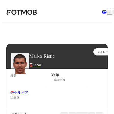
メインコンテンツへスキップ
フォロー
Marko Ristic
Tabor
39 年
身長
1987/03/09
セルビア
出身国