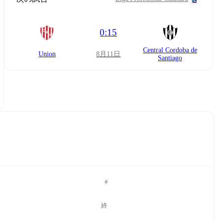
0:15
Central Cordoba de
Union
8月11日
Santiago
#
終