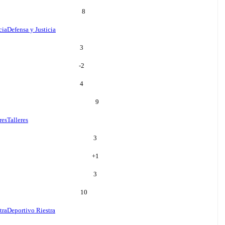
8
cia
Defensa y Justicia
3
-2
4
9
res
Talleres
3
+
1
3
10
tra
Deportivo Riestra