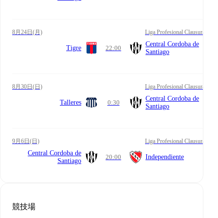
8月24日(月)
Liga Profesional Clausura
Central Cordoba de
Tigre
22:00
Santiago
8月30日(日)
Liga Profesional Clausura
Central Cordoba de
Talleres
0:30
Santiago
9月6日(日)
Liga Profesional Clausura
Central Cordoba de
20:00
Independiente
Santiago
競技場