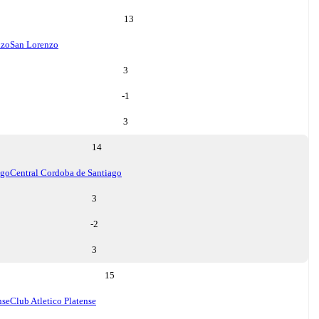
13
nzo
San Lorenzo
3
-1
3
14
ago
Central Cordoba de Santiago
3
-2
3
15
nse
Club Atletico Platense