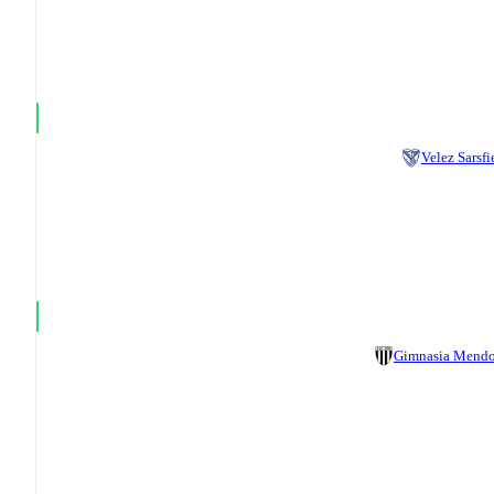
Velez Sarsfi
Gimnasia Mend