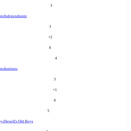
3
nte
Independiente
3
+
2
6
4
uto
Instituto
3
+
1
6
5
oys
Newell's Old Boys