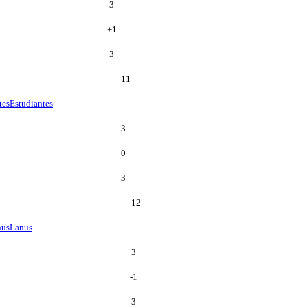
3
+
1
3
11
tes
Estudiantes
3
0
3
12
nus
Lanus
3
-1
3