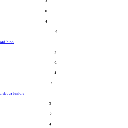
3
0
4
6
ion
Union
3
-1
4
7
ors
Boca Juniors
3
-2
4