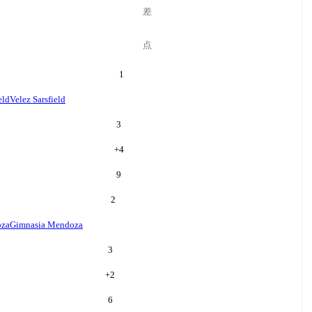
差
点
1
eld
Velez Sarsfield
3
+
4
9
2
oza
Gimnasia Mendoza
3
+
2
6