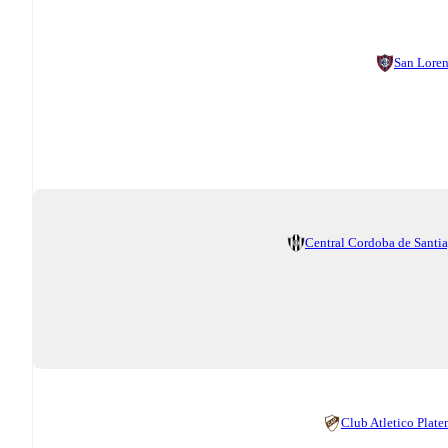
San Lore
Central Cordoba de Santi
Club Atletico Plate