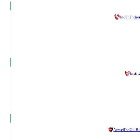
Independie
Instit
Newell's Old B