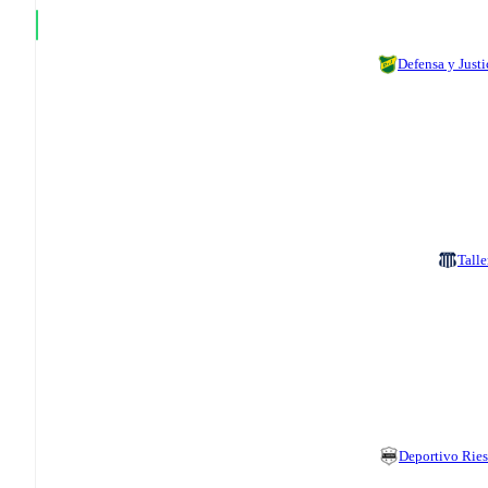
Defensa y Justi
Talle
Deportivo Ries