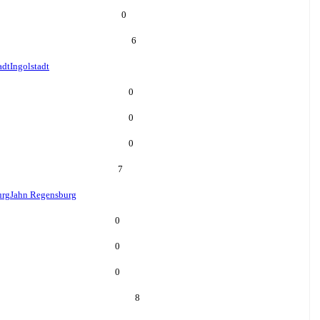
0
6
adt
Ingolstadt
0
0
0
7
urg
Jahn Regensburg
0
0
0
8