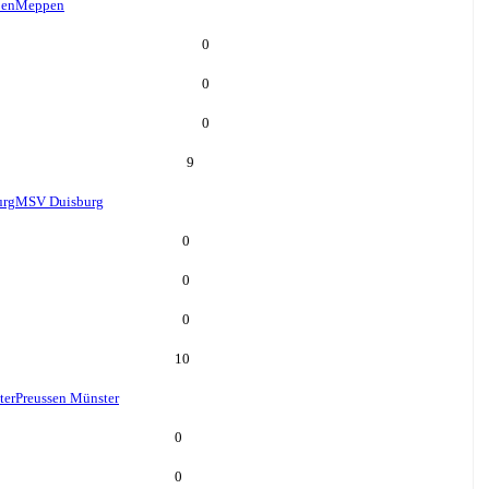
en
Meppen
0
0
0
9
urg
MSV Duisburg
0
0
0
10
ter
Preussen Münster
0
0