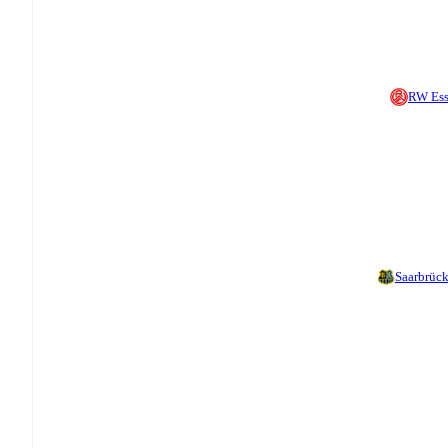
RW Es
Saarbrüc