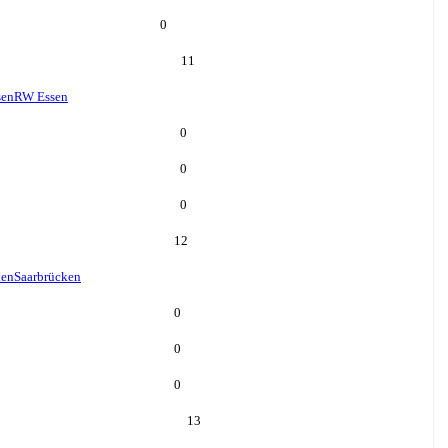
0
11
sen
RW Essen
0
0
0
12
ken
Saarbrücken
0
0
0
13