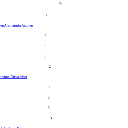
点
1
hen
Alemannia Aachen
0
0
0
2
ortuna Düsseldorf
0
0
0
3