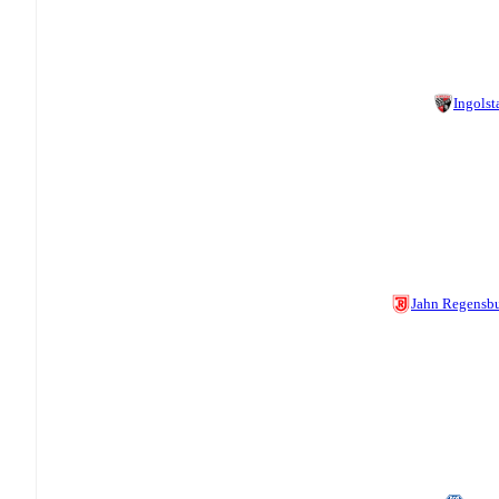
Ingolst
Jahn Regensb