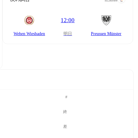
12:00
Wehen Wiesbaden
明日
Preussen Münster
#
終
差