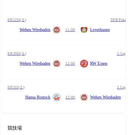
8月22日(土)
DFB Pokal
Wehen Wiesbaden
11:00
Leverkusen
8月29日(土)
3. Liga
Wehen Wiesbaden
12:00
RW Essen
9月5日(土)
3. Liga
Hansa Rostock
12:00
Wehen Wiesbaden
競技場