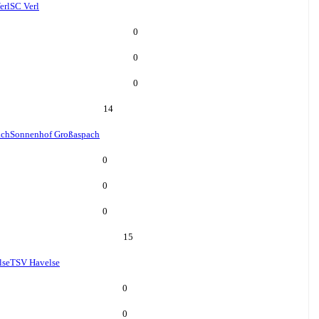
erl
SC Verl
0
0
0
14
ach
Sonnenhof Großaspach
0
0
0
15
lse
TSV Havelse
0
0