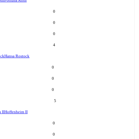
öln
Fortuna Köln
0
0
0
4
ock
Hansa Rostock
0
0
0
5
 II
Hoffenheim II
0
0