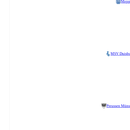
Mepp
MSV Duisb
Preussen Müns