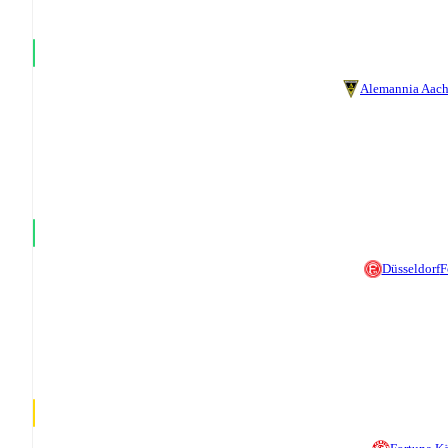
Alemannia Aac
Düsseldorf
F