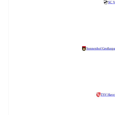
SC V
Sonnenhof Großasp
TSV Have