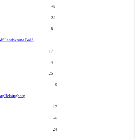
+
9
25
8
oIS
Landskrona BoIS
17
+
4
25
9
org
Helsingborg
17
-4
24