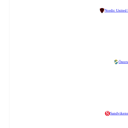
Nordic United
Östers
Sandvikens