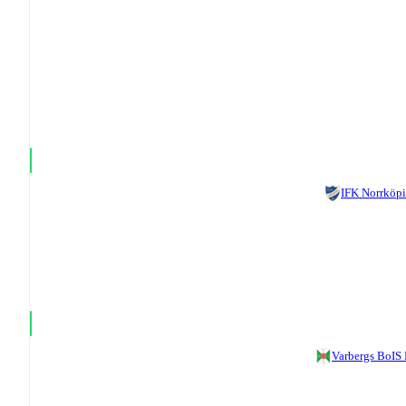
IFK Norrköp
Varbergs BoIS