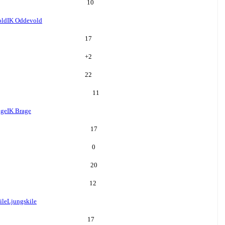
10
old
IK Oddevold
17
+
2
22
11
age
IK Brage
17
0
20
12
ile
Ljungskile
17