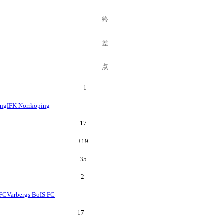
終
差
点
1
ing
IFK Norrköping
17
+
19
35
2
 FC
Varbergs BoIS FC
17