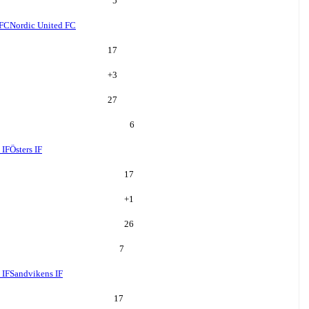
5
 FC
Nordic United FC
17
+
3
27
6
 IF
Östers IF
17
+
1
26
7
 IF
Sandvikens IF
17