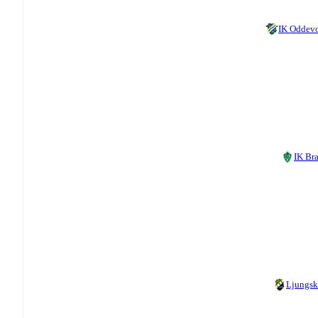
IK Oddev
IK Br
Ljungsk