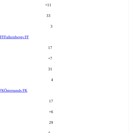
+
11
33
3
 FF
Falkenbergs FF
17
+
7
31
4
 FK
Östersunds FK
17
+
6
29