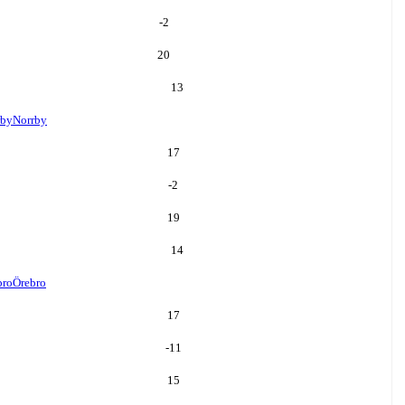
-2
20
13
rby
Norrby
17
-2
19
14
bro
Örebro
17
-11
15