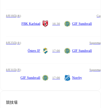
8月19日(水)
Cup
FBK Karlstad
16:30
GIF Sundsvall
8月25日(火)
Superettan
Östers IF
17:00
GIF Sundsvall
8月31日(月)
Superettan
GIF Sundsvall
17:00
Norrby
競技場