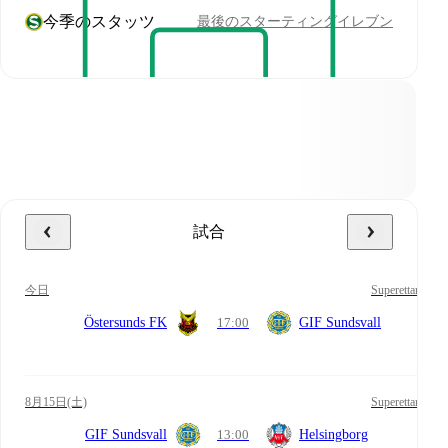
今季のスタッツ
最後のスターティングイレブン
試合
今日
Superettan
Östersunds FK
17:00
GIF Sundsvall
8月15日(土)
Superettan
GIF Sundsvall
13:00
Helsingborg