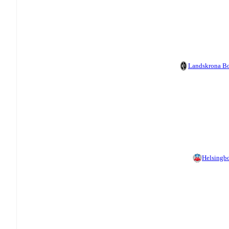
Landskrona B
Helsingb