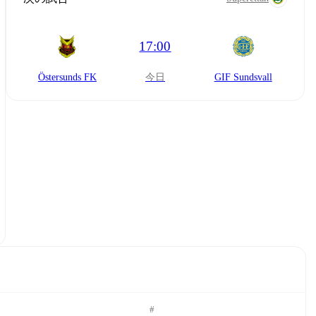
17:00
Östersunds FK
今日
GIF Sundsvall
#