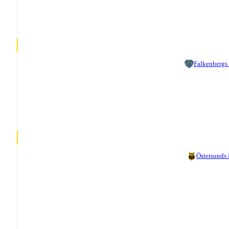
Falkenbergs
Östersunds