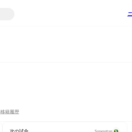
ツ
移籍
履歴
次の試合
Superettan