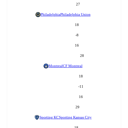
27
Philadelphia
Philadelphia Union
18
-8
16
28
Montreal
CF Montreal
18
-11
16
29
Sporting KC
Sporting Kansas City
18