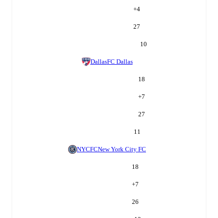
+
4
27
10
Dallas
FC Dallas
18
+
7
27
11
NYCFC
New York City FC
18
+
7
26