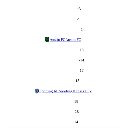
+
3
21
14
Austin FC
Austin FC
18
-14
17
15
Sporting KC
Sporting Kansas City
18
-28
14