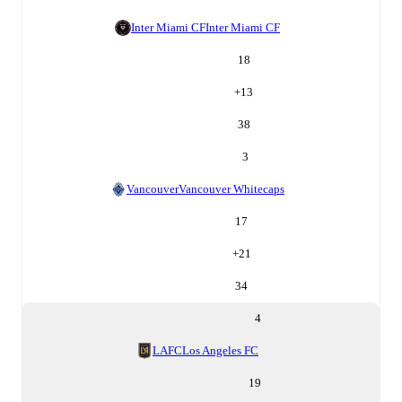
Inter Miami CF
Inter Miami CF
18
+
13
38
3
Vancouver
Vancouver Whitecaps
17
+
21
34
4
LAFC
Los Angeles FC
19