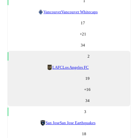
1
Vancouver
Vancouver Whitecaps
17
+
21
34
2
LAFC
Los Angeles FC
19
+
16
34
3
San Jose
San Jose Earthquakes
18