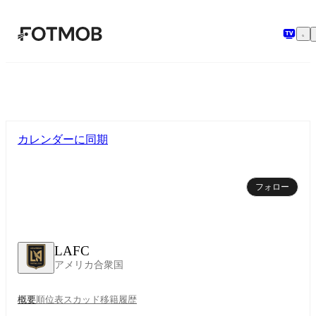
メインコンテンツへスキップ
カレンダーに同期
フォロー
LAFC
アメリカ合衆国
概要
順位表
スカッド
移籍
履歴