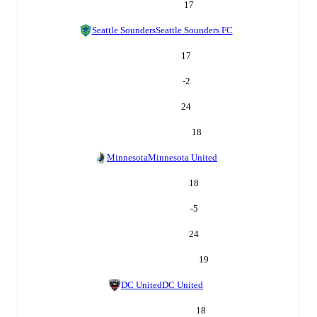
17
Seattle Sounders
Seattle Sounders FC
17
-2
24
18
Minnesota
Minnesota United
18
-5
24
19
DC United
DC United
18