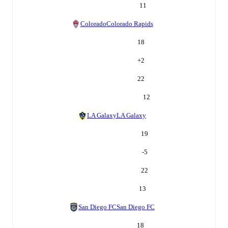
11
Colorado
Colorado Rapids
18
+
2
22
12
LA Galaxy
LA Galaxy
19
-5
22
13
San Diego FC
San Diego FC
18