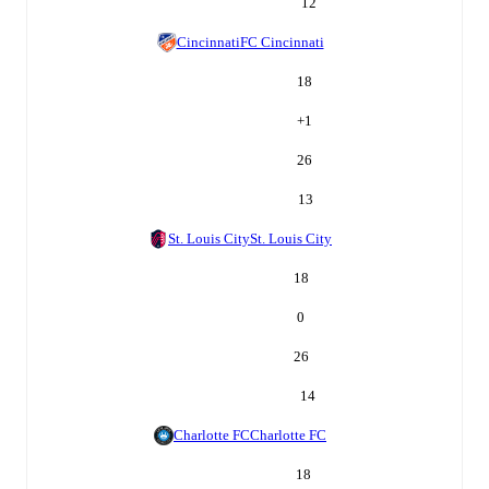
12
Cincinnati
FC Cincinnati
18
+
1
26
13
St. Louis City
St. Louis City
18
0
26
14
Charlotte FC
Charlotte FC
18