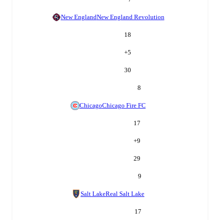
New England
New England Revolution
18
+
5
30
8
Chicago
Chicago Fire FC
17
+
9
29
9
Salt Lake
Real Salt Lake
17