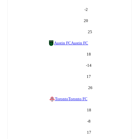
-2
20
25
Austin FC
Austin FC
18
-14
17
26
Toronto
Toronto FC
18
-8
17