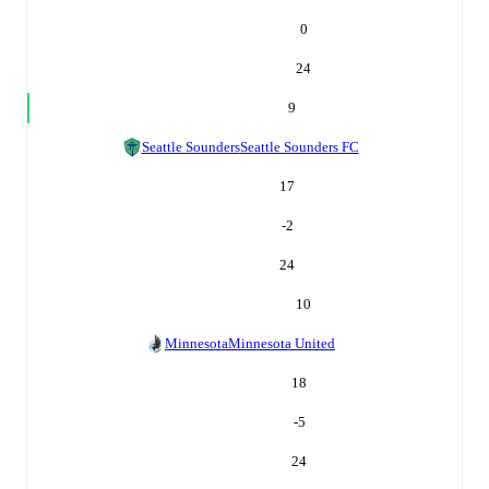
0
24
9
Seattle Sounders
Seattle Sounders FC
17
-2
24
10
Minnesota
Minnesota United
18
-5
24