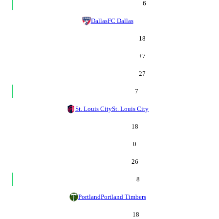
6
Dallas
FC Dallas
18
+
7
27
7
St. Louis City
St. Louis City
18
0
26
8
Portland
Portland Timbers
18