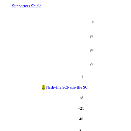
Supporters Shield
#
終
差
点
1
Nashville SC
Nashville SC
18
+
21
40
2