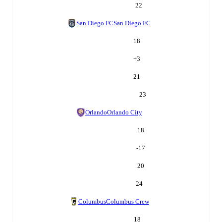
22
San Diego FC
San Diego FC
18
+
3
21
23
Orlando
Orlando City
18
-17
20
24
Columbus
Columbus Crew
18