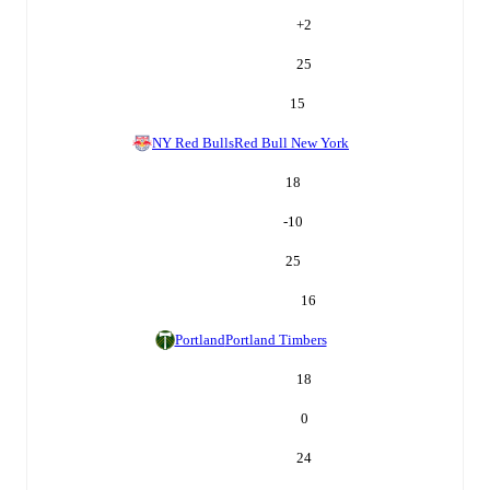
+
2
25
15
NY Red Bulls
Red Bull New York
18
-10
25
16
Portland
Portland Timbers
18
0
24