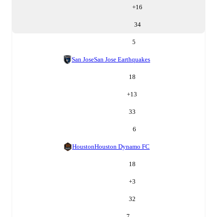
+
16
34
5
San Jose
San Jose Earthquakes
18
+
13
33
6
Houston
Houston Dynamo FC
18
+
3
32
7