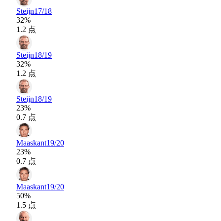
Steijn
17/18
32%
1.2 点
Steijn
18/19
32%
1.2 点
Steijn
18/19
23%
0.7 点
Maaskant
19/20
23%
0.7 点
Maaskant
19/20
50%
1.5 点