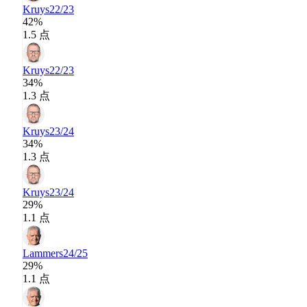
Kruys
22/23
42%
1.5 点
Kruys
22/23
34%
1.3 点
Kruys
23/24
34%
1.3 点
Kruys
23/24
29%
1.1 点
Lammers
24/25
29%
1.1 点