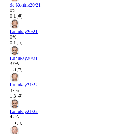
de Koning
20/21
0%
0.1 点
Luhukay
20/21
0%
0.1 点
Luhukay
20/21
37%
1.3 点
Luhukay
21/22
37%
1.3 点
Luhukay
21/22
42%
1.5 点