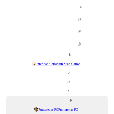
#
終
差
点
8
Inter San Carlos
Inter San Carlos
2
-2
1
9
Puntarenas FC
Puntarenas FC