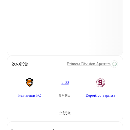
次の試合
Primera Division Apertura
2:00
Puntarenas FC
8月9日
Deportivo Saprissa
全試合