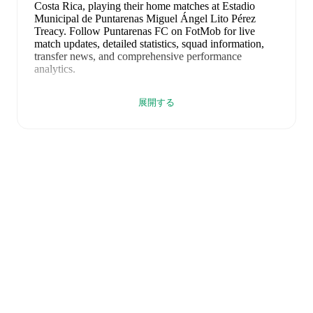
Costa Rica
, playing their home matches at Estadio
Municipal de Puntarenas Miguel Ángel Lito Pérez
Treacy
.
Follow Puntarenas FC on FotMob for live
match updates, detailed statistics, squad information,
transfer news, and comprehensive performance
analytics.
Dariel Castrillo
leads
Puntarenas FC
's scoring
in league
展開する
play
with
1
goal
this season, while
Jaylon Hadden
has
contributed
1
.
Puntarenas FC
have been in
mixed form
recently,
winning
0
of their last
2
matches (
0
% win rate). They
have scored
1
goal
and conceded
4
during this period.
Overall, finding the net has proven difficult.
In the
Primera Division Apertura
, their recent results include
a
0
-
3
loss to
Club Sport Herediano
, and
a
1
-
1
draw with
Sporting FC
.
Recent results for
Puntarenas FC
:
2026年7月24日
:
Primera Division Apertura
-
0
-
3
loss
at
Club Sport Herediano
2026年8月1日
:
Primera Division Apertura
-
1
-
1
draw
vs
Sporting FC