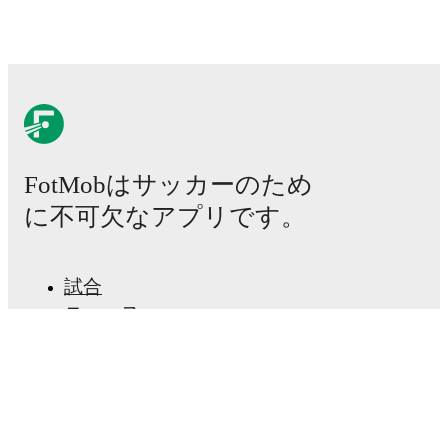
Upcoming fixtures for
Puntarenas FC
:
2026年8月9日
:
Primera Division Apertura
-
vs
Deportivo Saprissa
2026年8月15日
:
Primera Division Apertura
-
at
LD
Alajuelense
2026年8月22日
:
Primera Division Apertura
-
vs
Municipal Pérez Zeledón
FotMobはサッカーのため
2026年8月30日
:
Primera Division Apertura
-
at
Deportiva San Carlos
に不可欠なアプリです。
2026年9月6日
:
Primera Division Apertura
-
vs
C.S.
Cartaginés
Looking ahead,
Puntarenas FC
have
3
home
games
試合
and
2
away
fixtures
in their next
5
matches.
Upcoming
ニュース
opponents:
Deportivo Saprissa
(
home
)
,
LD Alajuelense
(
away
)
,
Municipal Pérez Zeledón
(
home
)
,
Deportiva
移籍センター
San Carlos
(
away
)
, and
C.S. Cartaginés
(
home
)
.
噂
Puntarenas FC
currently sits in
9
th
place in the
Primera
テレビ番組表
Division
with
1
point
from
2
matches
(
0
W
1
D
1
L).
私たちについて
採用情報
#
Team
P
W
D
L
GD
Pts