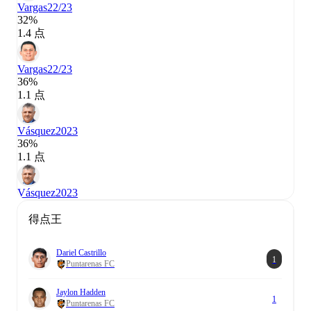
Vargas
22/23
32%
1.4 点
Vargas
22/23
36%
1.1 点
Vásquez
2023
36%
1.1 点
Vásquez
2023
得点王
Dariel Castrillo
1
Puntarenas FC
Jaylon Hadden
1
Puntarenas FC