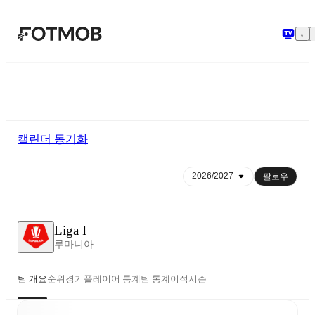
본문으로 건너뛰기
캘린더 동기화
팔로우
Liga I
루마니아
팀 개요
순위
경기
플레이어 통계
팀 통계
이적
시즌