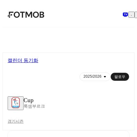
본문으로 건너뛰기
캘린더 동기화
팔로우
Cup
룩셈부르크
경기
시즌