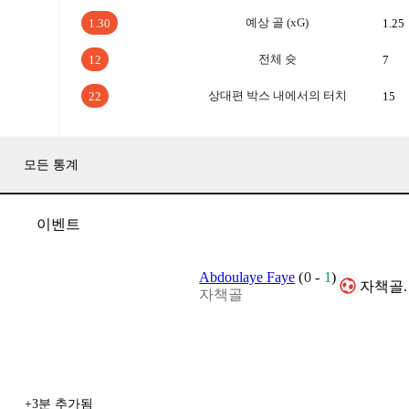
예상 골 (xG)
1.30
1.25
전체 슛
12
7
상대편 박스 내에서의 터치
22
15
모든 통계
이벤트
Abdoulaye Faye
(
0
-
1
)
자책골.
자책골
+3분 추가됨