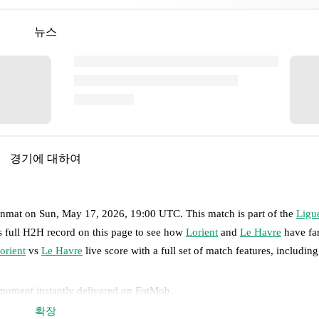
뉴스
경기에 대하여
inmat
on
Sun, May 17, 2026, 19:00 UTC
.
This match is part of the
Ligu
s full H2H record on this page to see how
Lorient
and
Le Havre
have far
orient
vs
Le Havre
live score with a full set of match features, including
 moment instantly delivered on FotMob.
확장