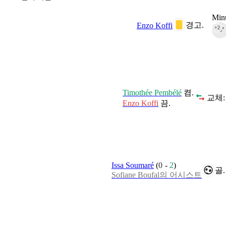
Minu
경고.
Enzo Koffi
+2
45‎’‎
Timothée Pembélé
켬.
교체:
Enzo Koffi
끔.
Issa Soumaré
(
0
-
2
)
골.
Sofiane Boufal의 어시스트