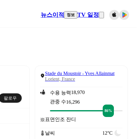
뉴스
이적
TV 일정
정보
Stade du Moustoir - Yves Allainmat
Lorient, France
18,970
수용 능력
팔로우
관중 수
16,296
86%
표면
인조 잔디
날씨
12°C