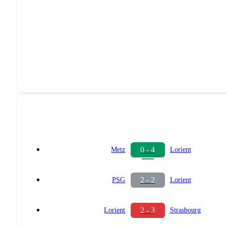
0 - 4
Metz
Lorient
2 - 2
PSG
Lorient
2 - 3
Lorient
Strasbourg