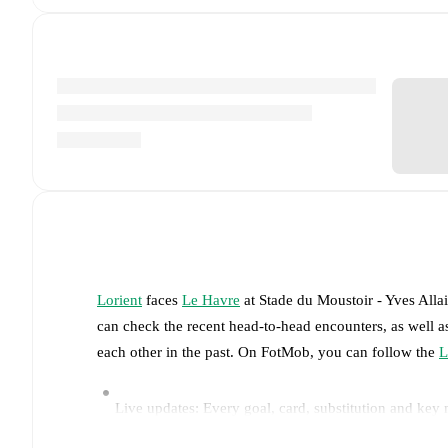
Lorient
faces
Le Havre
at
Stade du Moustoir - Yves Alla
can check the recent head-to-head encounters, as well a
each other in the past. On FotMob, you can follow the
L
Live updates: Every goal, card, substitution and key