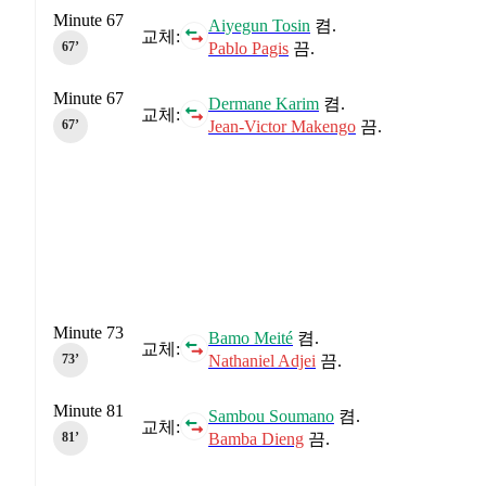
Minute 67
Aiyegun Tosin
켬.
교체:
Pablo Pagis
끔.
67‎’‎
Minute 67
Dermane Karim
켬.
교체:
Jean-Victor Makengo
끔.
67‎’‎
Minute 73
Bamo Meité
켬.
교체:
Nathaniel Adjei
끔.
73‎’‎
Minute 81
Sambou Soumano
켬.
교체:
Bamba Dieng
끔.
81‎’‎