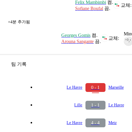
Felix Mambimbi
켬.
교체:
Sofiane Boufal
끔.
+4분 추가됨
Minu
Georges Gomis
켬.
교체:
+3
Arouna Sangante
끔.
90‎’‎
팀 기록
0 - 1
Le Havre
Marseille
1 - 1
Lille
Le Havre
4 - 4
Le Havre
Metz