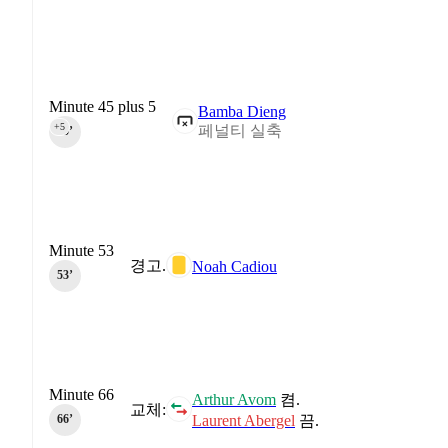
Minute 45 plus 5
Bamba Dieng
+5
페널티 실축
45‎’‎
Minute 53
경고.
Noah Cadiou
53‎’‎
Minute 66
Arthur Avom
켬.
교체:
Laurent Abergel
끔.
66‎’‎