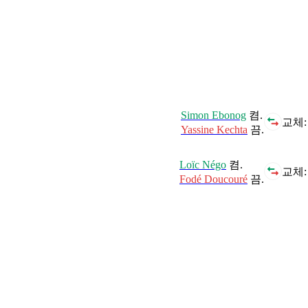
Simon Ebonog
켬.
교체:
Yassine Kechta
끔.
Loïc Négo
켬.
교체:
Fodé Doucouré
끔.