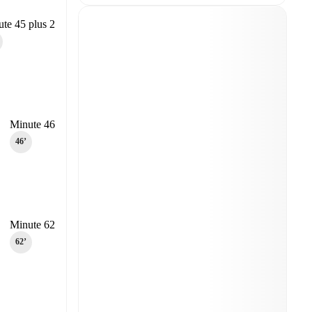
te 45 plus 2
Minute 46
46‎’‎
Minute 62
62‎’‎