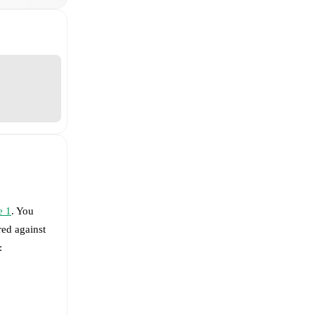
e 1
. You
ed against
: