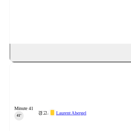
Minute 41
경고.
Laurent Abergel
41‎’‎