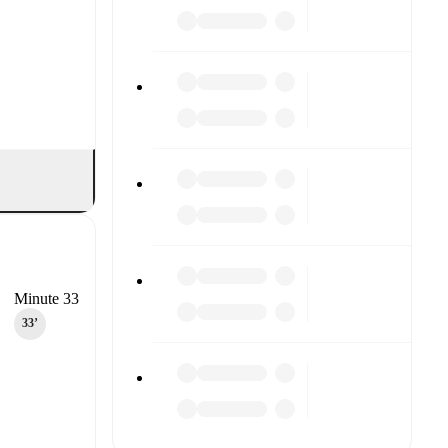
Minute 33
33‎’‎