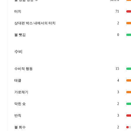
터치
71
상대편 박스 내에서의 터치
2
볼 뺏김
0
수비
수비적 행동
15
태클
4
가로채기
3
막힌 슛
2
반칙
3
볼 회수
2