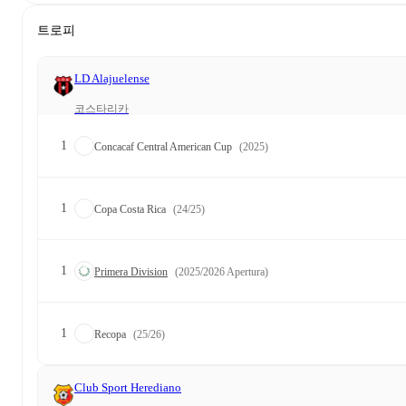
트로피
LD Alajuelense
코스타리카
1
Concacaf Central American Cup
(2025)
1
Copa Costa Rica
(24/25)
1
Primera Division
(2025/2026 Apertura)
1
Recopa
(25/26)
Club Sport Herediano