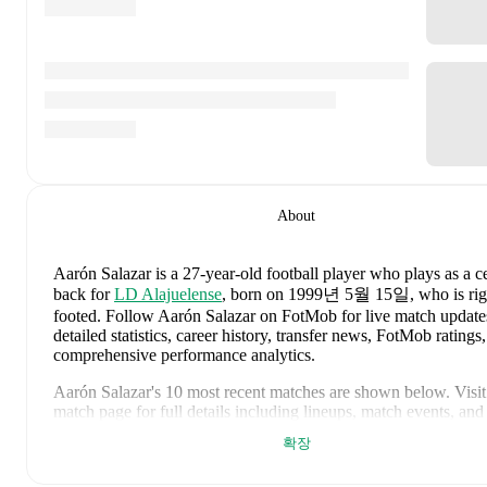
About
Aarón Salazar
is a 27-year-old football player who plays as a c
back
for
LD Alajuelense
, born on 1999년 5월 15일, who is rig
footed
.
Follow Aarón Salazar on FotMob for live match update
detailed statistics, career history, transfer news, FotMob ratings
comprehensive performance analytics.
Aarón Salazar
's
10
most recent matches are shown below. Visit
match page for full details including lineups, match events, and
advanced statistics:
확장
2026년 7월 26일
:
1
-
1
draw
away at
Sporting FC
(
90 minut