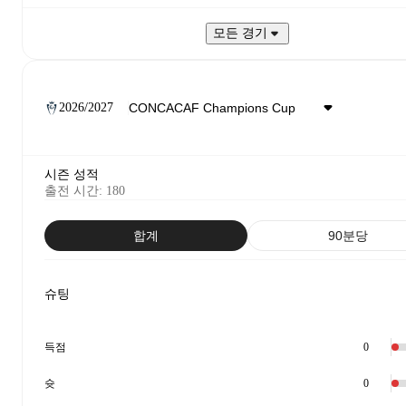
모든 경기
2026/2027
시즌 성적
출전 시간
:
180
합계
90분당
슈팅
득점
0
슛
0