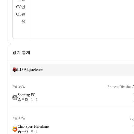
€30만
€15만
€0
경기 통계
LD Alajuelense
7월 26일
Primera Division 
Sporting FC
승
무
패
1
-
1
7월 12일
Su
Club Sport Herediano
승
무
패
0
-
1