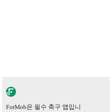
with
Deportiva San Carlos
.
Aarón Salazar
has competed in
CONCACAF Champions Cup
Primera Division Apertura
. Each league page on FotMob provi
comprehensive coverage including standings, fixtures, top scor
detailed team statistics.
FotMob provides comprehensive coverage of
Aarón Salazar
, i
career statistics, match-by-match ratings, transfer history, marke
trends, and detailed performance analytics.
Follow Aarón Salaza
receive notifications about upcoming matches, goals, and other
events.
FotMob은 필수 축구 앱입니