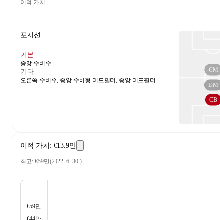
이적 가치
포지션
기본
중앙 수비수
CM
기타
오른쪽 수비수, 중앙 수비형 미드필더, 중앙 미드필더
DM
CB
이적 가치
:
€13.9만
최고
:
€59만
(
2022. 6. 30.
)
€59만
€44만