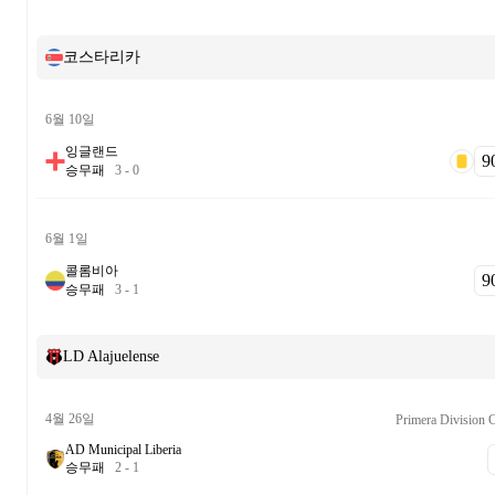
코스타리카
6월 10일
잉글랜드
90
승
무
패
3
-
0
6월 1일
콜롬비아
90
승
무
패
3
-
1
LD Alajuelense
4월 26일
Primera Division 
AD Municipal Liberia
승
무
패
2
-
1