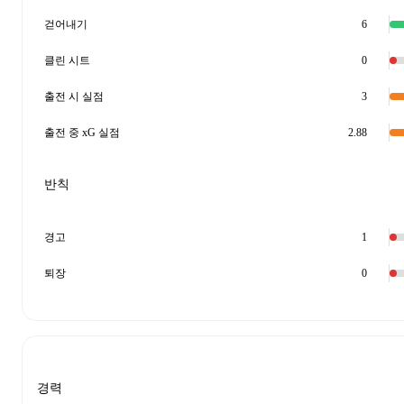
걷어내기
6
클린 시트
0
출전 시 실점
3
출전 중 xG 실점
2.88
반칙
경고
1
퇴장
0
경력