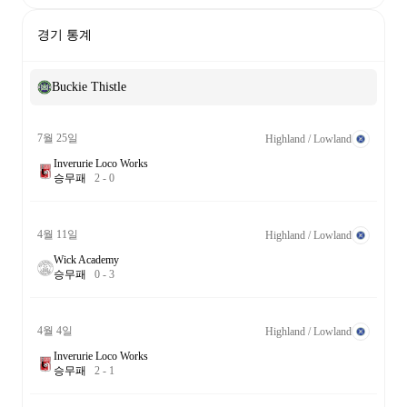
경기 통계
Buckie Thistle
7월 25일
Highland / Lowland
Inverurie Loco Works
승
무
패
2
-
0
4월 11일
Highland / Lowland
Wick Academy
승
무
패
0
-
3
4월 4일
Highland / Lowland
Inverurie Loco Works
승
무
패
2
-
1