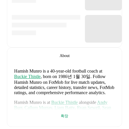
About
Hamish Munro
is a 40-year-old football coach
at
Buckie Thistle
, born on 1986년 1월 30일
.
Follow
Hamish Munro on FotMob for live match updates,
detailed statistics, career history, transfer news, FotMob
ratings, and comprehensive performance analytics.
Hamish Munro
is at
Buckie Thistle
alongside
Andy
Burr
,
Callum Murray
,
Liam Batty
,
Ryan Sewell
,
Sean
McIntosh
,
Darryl McHardy
,
Sam Morrison
,
Innes
확장
McKay
,
Fraser Robertson
,
Aaron Nicolson
,
Josh
Peters
,
Fin Allen
,
Theo Simpson
,
Ross Morrison
,
Aaron Conway
,
Ryan Fyffe
,
Ross Paterson
,
Bodhan