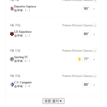
Deportivo Saprissa
90‎’‎
-
승
무
패
1
-
1
4월 26일
Primera Division Clausura
LD Alajuelense
80‎’‎
-
승
무
패
2
-
1
4월 22일
Primera Division Clausura
Sporting FC
77‎’‎
-
승
무
패
0
-
1
4월 18일
Primera Division Clausura
C.S. Cartaginés
88‎’‎
-
승
무
패
1
-
0
모든 경기