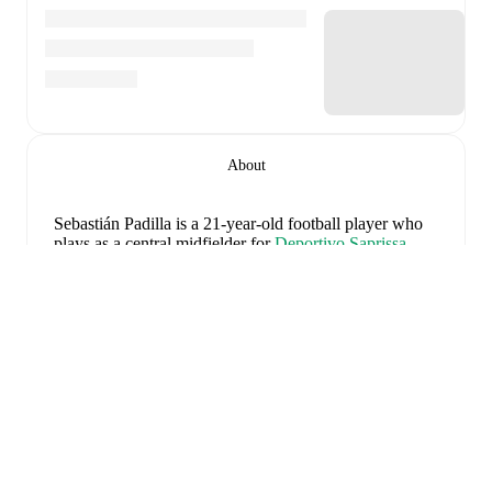
About
Sebastián Padilla
is a 21-year-old football player who
plays as a central midfielder
for
Deportivo Saprissa
,
born on 2005년 3월 1일
.
Follow Sebastián Padilla on
FotMob for live match updates, detailed statistics,
career history, transfer news, FotMob ratings, and
comprehensive performance analytics.
Sebastián Padilla
scores highly on
Goals
and
Minutes
compared to
central midfielders
in the
their league
.
확장
Sebastián Padilla
's
10
most recent matches are shown
below. Visit each match page for full details including
lineups, match events, and advanced statistics: