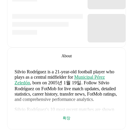
About
Silvio Rodríguez
is a 21-year-old football player who
plays as a central midfielder
for
Municipal Pérez
Zeledón
, born on 2005년 1월 19일
.
Follow Silvio
Rodríguez on FotMob for live match updates, detailed
statistics, career history, transfer news, FotMob ratings,
and comprehensive performance analytics.
Silvio Rodríguez
's
10
most recent matches are shown
below. Visit each match page for full details including
확장
lineups, match events, and advanced statistics:
2026년 7월 25일
:
1
-
5
loss
away at
Deportivo