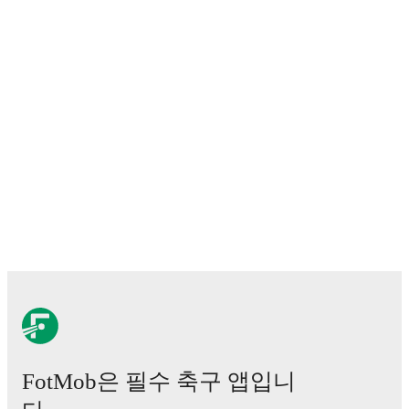
ratings, transfer history, market value trends, and
detailed performance analytics.
Follow Silvio
Rodríguez to receive notifications about upcoming
matches, goals, and other key events.
FotMob은 필수 축구 앱입니