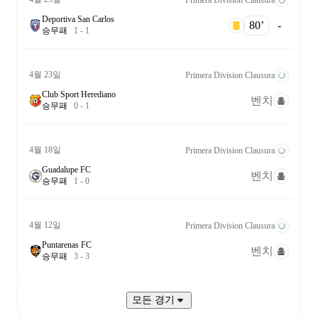
Deportiva San Carlos
80‎’‎
-
승
무
패
1
-
1
4월 23일
Primera Division Clausura
Club Sport Herediano
벤치
승
무
패
0
-
1
4월 18일
Primera Division Clausura
Guadalupe FC
벤치
승
무
패
1
-
0
4월 12일
Primera Division Clausura
Puntarenas FC
벤치
승
무
패
3
-
3
모든 경기