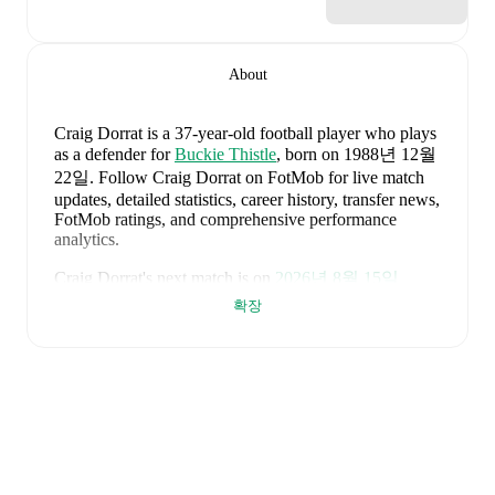
About
Craig Dorrat
is a 37-year-old football player who plays
as a defender
for
Buckie Thistle
, born on 1988년 12월
22일
.
Follow Craig Dorrat on FotMob for live match
updates, detailed statistics, career history, transfer news,
FotMob ratings, and comprehensive performance
analytics.
Craig Dorrat
's next match is on
2026년 8월 15일
when
Buckie Thistle
face
Turriff United
in the
확장
Highland League
.
Craig Dorrat
currently plays for
Buckie Thistle
alongside
Andy Burr
,
Callum Murray
,
Liam Batty
,
Ryan Sewell
,
Sean McIntosh
,
Darryl McHardy
,
Sam
Morrison
,
Innes McKay
,
Fraser Robertson
,
Aaron
Nicolson
,
Josh Peters
,
Fin Allen
,
Theo Simpson
,
Ross
Morrison
,
Aaron Conway
,
Ryan Fyffe
,
Ross Paterson
,
Bodhan Campbell
,
Marcus Goodall
,
and
Harry Noble
.