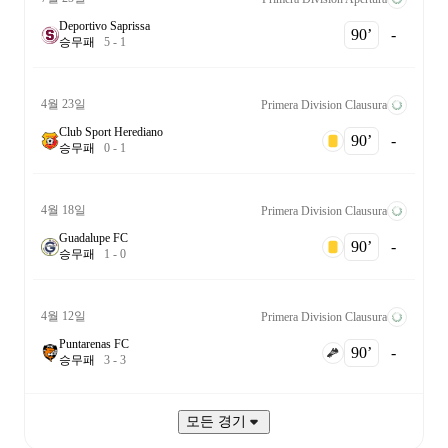
Deportivo Saprissa
90‎’‎
-
승
무
패
5
-
1
4월 23일
Primera Division Clausura
Club Sport Herediano
90‎’‎
-
승
무
패
0
-
1
4월 18일
Primera Division Clausura
Guadalupe FC
90‎’‎
-
승
무
패
1
-
0
4월 12일
Primera Division Clausura
Puntarenas FC
90‎’‎
-
승
무
패
3
-
3
모든 경기