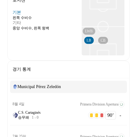
포지션
기본
왼쪽 수비수
기타
중앙 수비수, 왼쪽 윙백
LWB
LB
CB
경기 통계
Municipal Pérez Zeledón
8월 4일
Primera Division Apertura
C.S. Cartaginés
90‎’‎
-
승
무
패
1
-
0
7월 25일
Primera Division Apertura