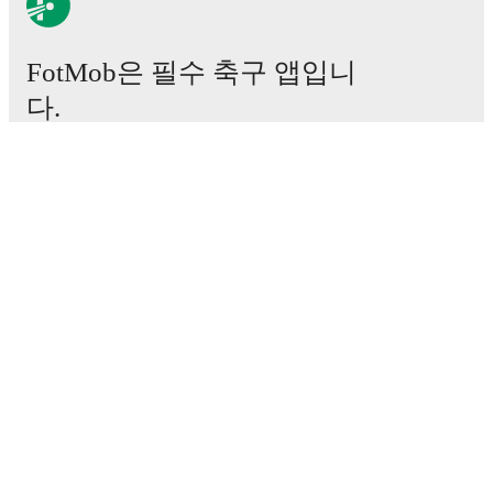
FotMob은 필수 축구 앱입니
다.
경기
뉴스
이적 센터
루머
TV 일정
정보
채용
광고하기
Lineup Builder
FAQ
FIFA 랭킹(남성)
FIFA 랭킹(여성)