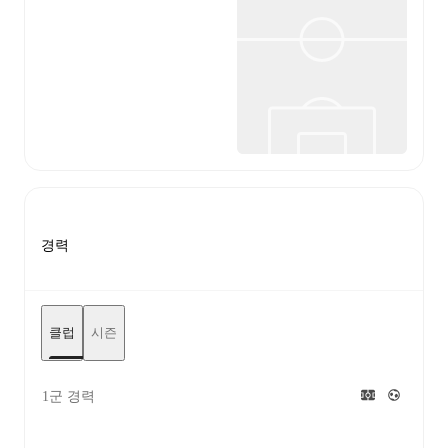
경력
클럽
시즌
1군 경력