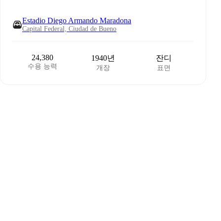
Estadio Diego Armando Maradona
Capital Federal, Ciudad de Bueno
24,380
1940년
잔디
수용 능력
개장
표면