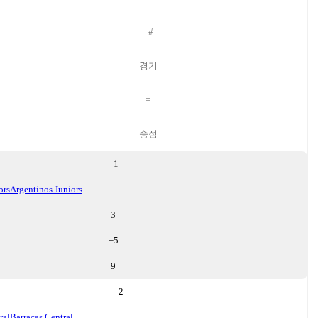
#
경기
=
승점
1
ors
Argentinos Juniors
3
+
5
9
2
ral
Barracas Central