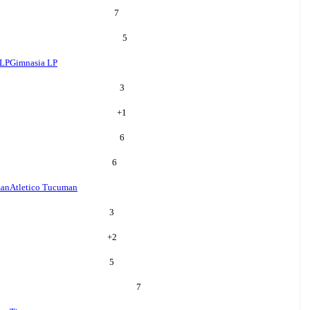
7
5
 LP
Gimnasia LP
3
+
1
6
6
man
Atletico Tucuman
3
+
2
5
7