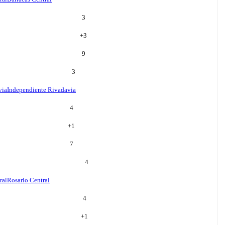
3
+
3
9
3
via
Independiente Rivadavia
4
+
1
7
4
ral
Rosario Central
4
+
1