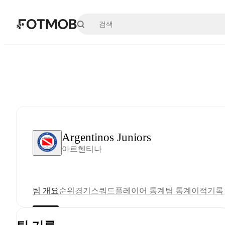
본문으로 건너뛰기
Argentinos Juniors
아르헨티나
팀 개요
순위
경기
스쿼드
플레이어 통계
팀 통계
이적
기록