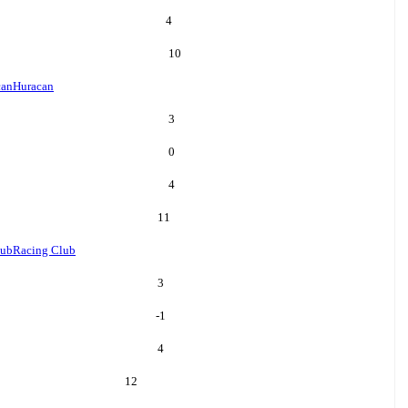
4
10
can
Huracan
3
0
4
11
lub
Racing Club
3
-1
4
12