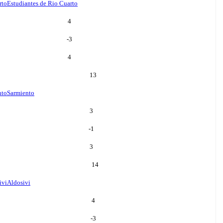
rto
Estudiantes de Rio Cuarto
4
-3
4
13
nto
Sarmiento
3
-1
3
14
ivi
Aldosivi
4
-3