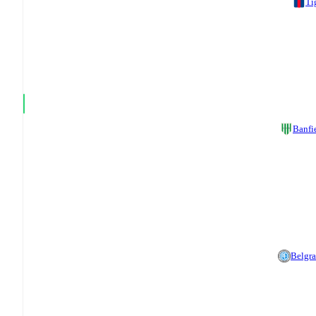
Ti
Banfi
Belgr