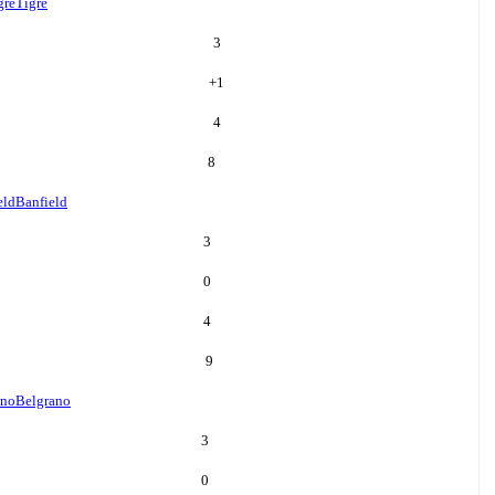
gre
Tigre
3
+
1
4
8
eld
Banfield
3
0
4
9
ano
Belgrano
3
0