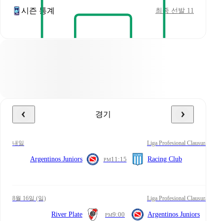
시즌 통계
최종 선발 11
경기
내일
Liga Profesional Clausura
Argentinos Juniors
11:15
Racing Club
PM
8월 16일 (일)
Liga Profesional Clausura
River Plate
9:00
Argentinos Juniors
PM