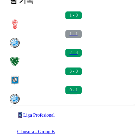
팀 기록
1 - 0
1 - 1
2 - 3
3 - 0
0 - 1
Liga Profesional
Clausura - Group B