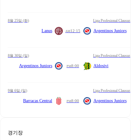
8월 25일 (화)
Liga Profesional Clausura
Lanus
12:15
Argentinos Juniors
AM
8월 30일 (일)
Liga Profesional Clausura
Argentinos Juniors
8:00
Aldosivi
PM
9월 6일 (일)
Liga Profesional Clausura
Barracas Central
8:00
Argentinos Juniors
PM
경기장