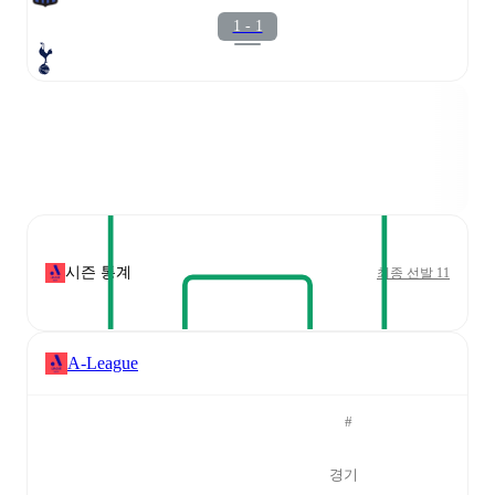
1 - 1
시즌 통계
최종 선발 11
A-League
#
경기