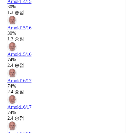
Arnold
14/15
30%
1.3 승점
Arnold
15/16
30%
1.3 승점
Arnold
15/16
74%
2.4 승점
Arnold
16/17
74%
2.4 승점
Arnold
16/17
74%
2.4 승점