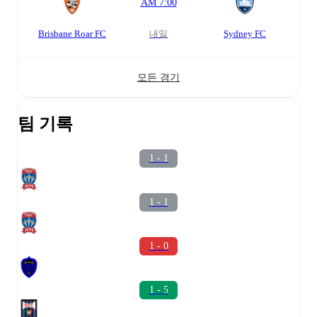
AM 7:00
Brisbane Roar FC
내일
Sydney FC
모든 경기
팀 기록
1 - 1
1 - 1
1 - 0
1 - 5