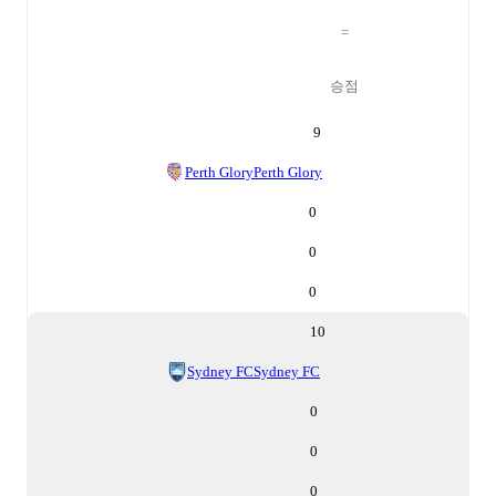
=
승점
9
Perth Glory
Perth Glory
0
0
0
10
Sydney FC
Sydney FC
0
0
0