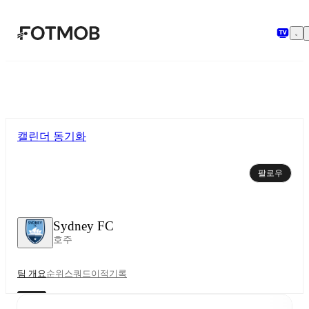
본문으로 건너뛰기
캘린더 동기화
팔로우
Sydney FC
호주
팀 개요
순위
스쿼드
이적
기록