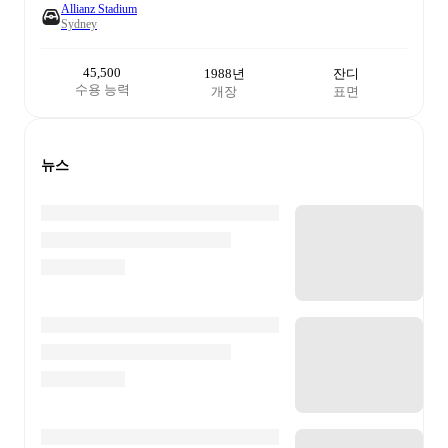
Allianz Stadium
Sydney
45,500
1988년
잔디
수용 능력
개장
표면
뉴스