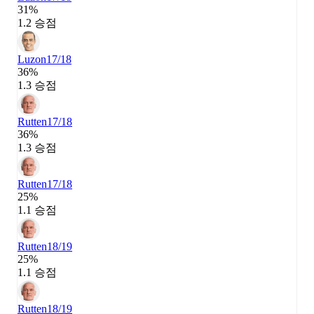
31%
1.2 승점
Luzon
17/18
36%
1.3 승점
Rutten
17/18
36%
1.3 승점
Rutten
17/18
25%
1.1 승점
Rutten
18/19
25%
1.1 승점
Rutten
18/19