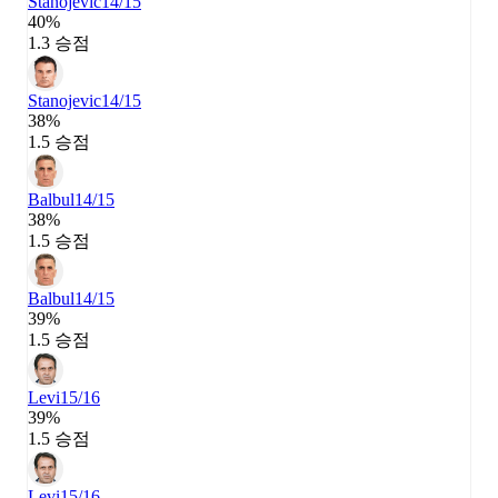
Stanojevic
14/15
40%
1.3 승점
Stanojevic
14/15
38%
1.5 승점
Balbul
14/15
38%
1.5 승점
Balbul
14/15
39%
1.5 승점
Levi
15/16
39%
1.5 승점
Levi
15/16