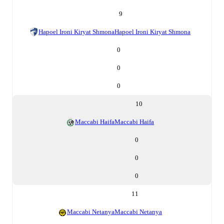
9
Hapoel Ironi Kiryat Shmona
Hapoel Ironi Kiryat Shmona
0
0
0
10
Maccabi Haifa
Maccabi Haifa
0
0
0
11
Maccabi Netanya
Maccabi Netanya