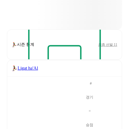
시즌 통계
최종 선발 11
Ligat ha'Al
#
경기
=
승점