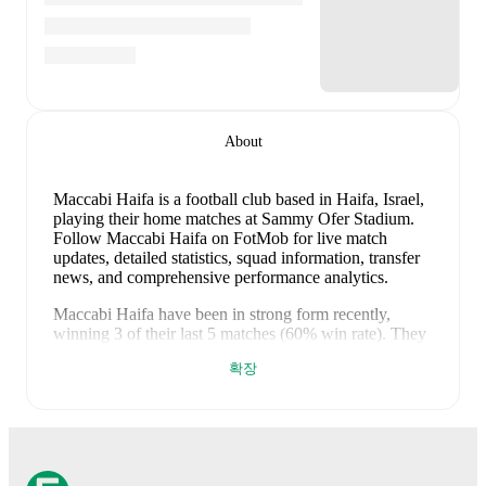
About
Maccabi Haifa is a football club
based in Haifa, Israel
,
playing their home matches at Sammy Ofer Stadium
.
Follow Maccabi Haifa on FotMob for live match
updates, detailed statistics, squad information, transfer
news, and comprehensive performance analytics.
Maccabi Haifa
have been in
strong form
recently,
winning
3
of their last
5
matches (
60
% win rate). They
have scored
12
goals
and conceded
8
during this
확장
period.
Overall, they have shown good attacking threat.
In the
Ligat ha'Al
, they faced
a
0
-
3
loss to
Maccabi Tel
Aviv
,
a
1
-
1
draw with
Hapoel Petah Tikva
,
a
4
-
1
win
against
Hapoel Tel Aviv
, and
a
5
-
2
win against
Hapoel
Beer Sheva
.
In the
Club Friendlies
, they faced
a
2
-
1
win against
Dundee FC
.