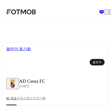
본문으로 건너뛰기
캘린더 동기화
팔로우
AD Ceuta FC
스페인
팀 개요
순위
스쿼드
이적
기록