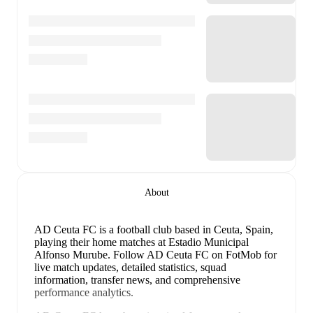
About
AD Ceuta FC is a football club
based in Ceuta, Spain
,
playing their home matches at Estadio Municipal
Alfonso Murube
.
Follow AD Ceuta FC on FotMob for
live match updates, detailed statistics, squad
information, transfer news, and comprehensive
performance analytics.