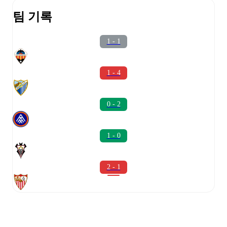
팀 기록
1 - 1
1 - 4
0 - 2
1 - 0
2 - 1