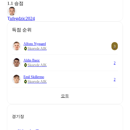
1.1 승점
Tufegdzic
2024
득점 순위
Alfons Nygaard
3
Skoevde AIK
Aldin Basic
2
Skoevde AIK
Emil Skillermo
2
Skoevde AIK
모두
경기장