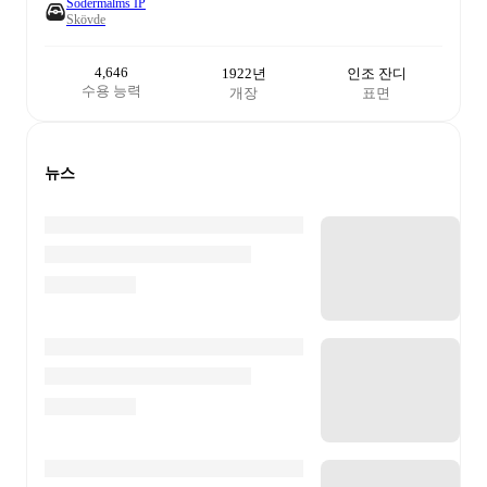
Södermalms IP
Skövde
4,646
1922년
인조 잔디
수용 능력
개장
표면
뉴스