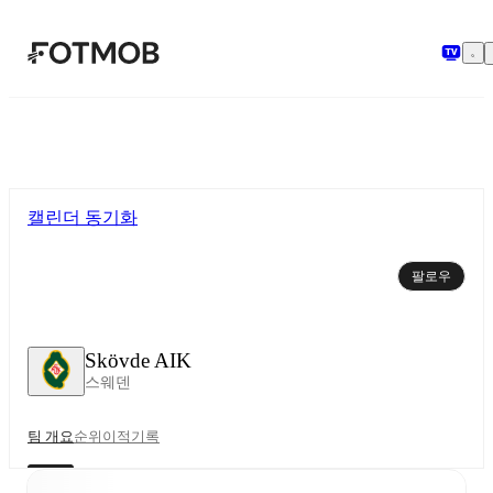
본문으로 건너뛰기
캘린더 동기화
팔로우
Skövde AIK
스웨덴
팀 개요
순위
이적
기록