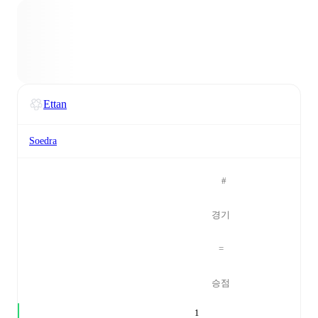
Ettan
Soedra
#
경기
=
승점
1