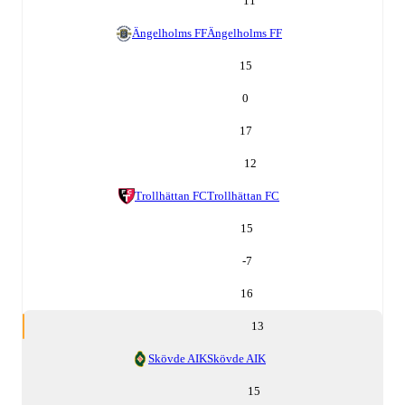
11
Ängelholms FF
Ängelholms FF
15
0
17
12
Trollhättan FC
Trollhättan FC
15
-7
16
13
Skövde AIK
Skövde AIK
15