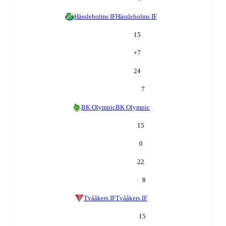
Hässleholms IF
Hässleholms IF
15
+
7
24
7
BK Olympic
BK Olympic
15
0
22
8
Tvååkers IF
Tvååkers IF
15