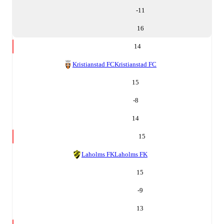
-11
16
14
Kristianstad FC
Kristianstad FC
15
-8
14
15
Laholms FK
Laholms FK
15
-9
13