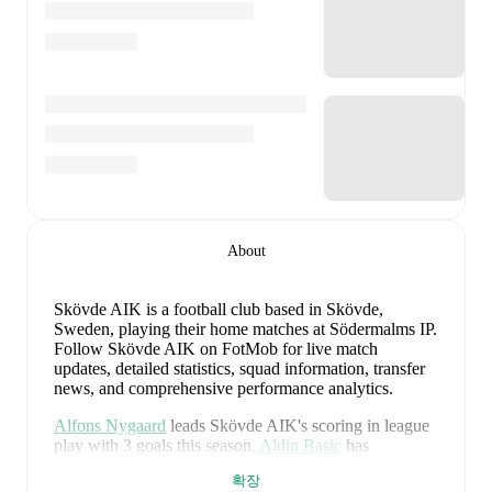
About
Skövde AIK is a football club
based in Skövde,
Sweden
, playing their home matches at Södermalms IP
.
Follow Skövde AIK on FotMob for live match
updates, detailed statistics, squad information, transfer
news, and comprehensive performance analytics.
Alfons Nygaard
leads
Skövde AIK
's scoring
in league
play
with
3
goals
this season.
Aldin Basic
has
contributed
2
, while
Emil Skillermo
has added
2
.
확장