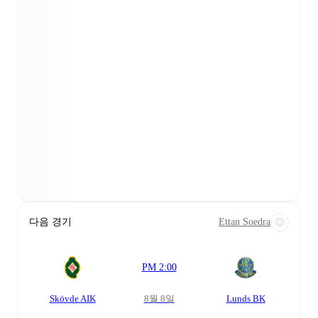
다음 경기
Ettan Soedra
PM 2:00
Skövde AIK
8월 8일
Lunds BK