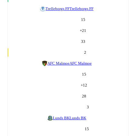
Trelleborgs FF
Trelleborgs FF
15
+
21
33
2
AFC Malmoe
AFC Malmoe
15
+
12
28
3
Lunds BK
Lunds BK
15