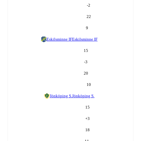
-2
22
9
Eskilsminne IF
Eskilsminne IF
15
-3
20
10
Jönköping S.
Jönköping S.
15
+
3
18