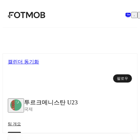
본문으로 건너뛰기
캘린더 동기화
팔로우
투르크메니스탄 U23
국제
팀 개요