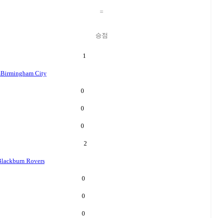
=
승점
1
m
Birmingham City
0
0
0
2
lackburn Rovers
0
0
0