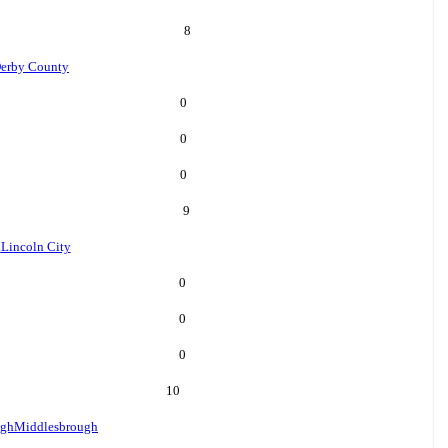
8
erby County
0
0
0
9
n
Lincoln City
0
0
0
10
ugh
Middlesbrough