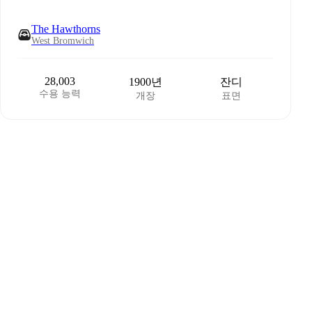
The Hawthorns
West Bromwich
28,003
1900년
잔디
수용 능력
개장
표면