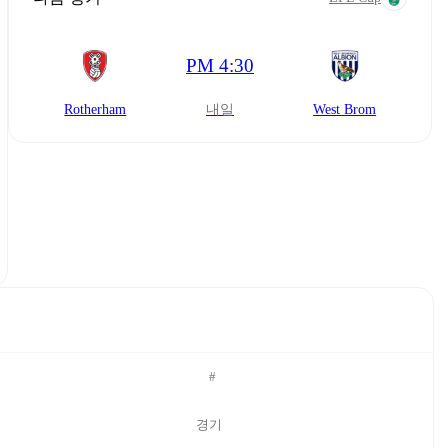
PM 4:30
Rotherham
내일
West Brom
#
경기