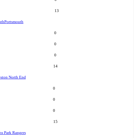
13
uth
Portsmouth
0
0
0
14
eston North End
0
0
0
15
s Park Rangers