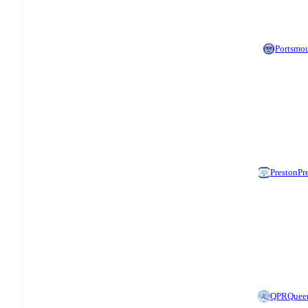
Portsmo
Preston
Pr
QPR
Queen