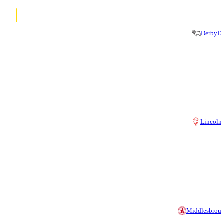
Derby
D
Lincol
Middlesbro