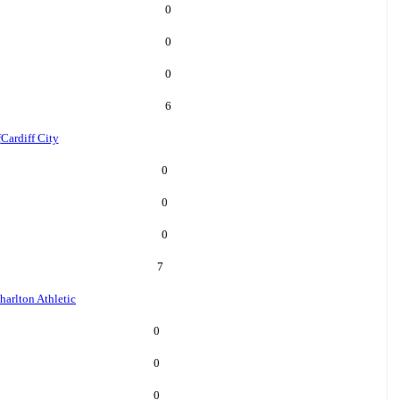
0
0
0
6
f
Cardiff City
0
0
0
7
harlton Athletic
0
0
0