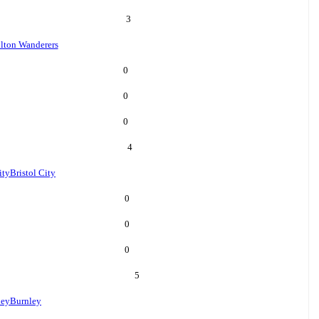
3
lton Wanderers
0
0
0
4
ity
Bristol City
0
0
0
5
ley
Burnley