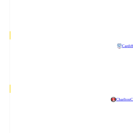
Cardif
Charlton
C