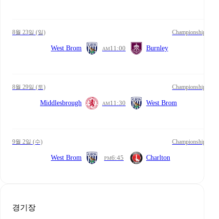
8월 23일 (일)
Championship
West Brom
11:00
Burnley
AM
8월 29일 (토)
Championship
Middlesbrough
11:30
West Brom
AM
9월 2일 (수)
Championship
West Brom
6:45
Charlton
PM
경기장