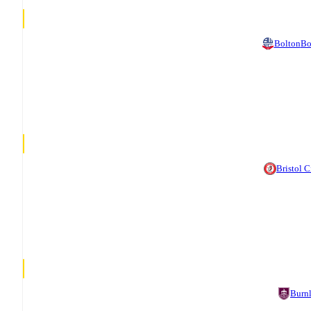
Bolton
Bo
Bristol C
Burn