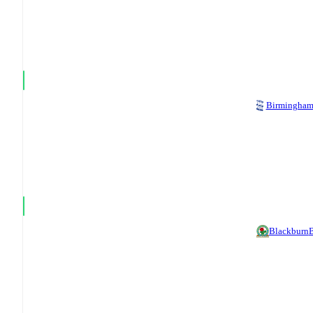
Birmingha
Blackburn
B