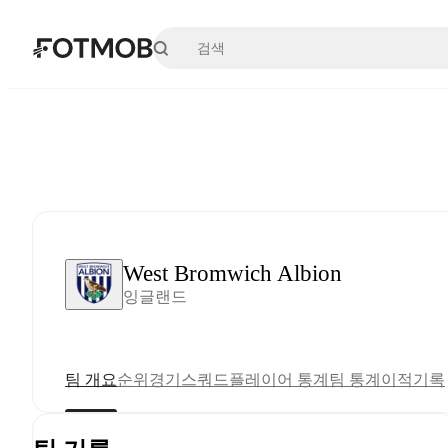
본문으로 건너뛰기
West Bromwich Albion
잉글랜드
팀 개요
순위
경기
스쿼드
플레이어 통계
팀 통계
이적
기록