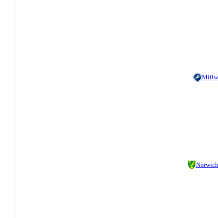
Millw
Norwic