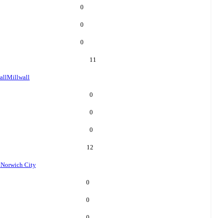
0
0
0
11
all
Millwall
0
0
0
12
h
Norwich City
0
0
0