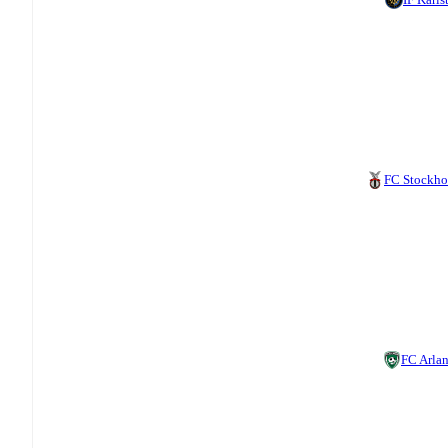
FC Stockh
FC Arla