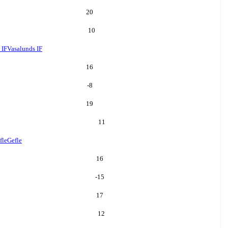
20
10
 IF
Vasalunds IF
16
-8
19
11
fle
Gefle
16
-15
17
12