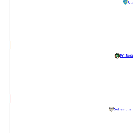
Um
FC Järfä
Sollentuna