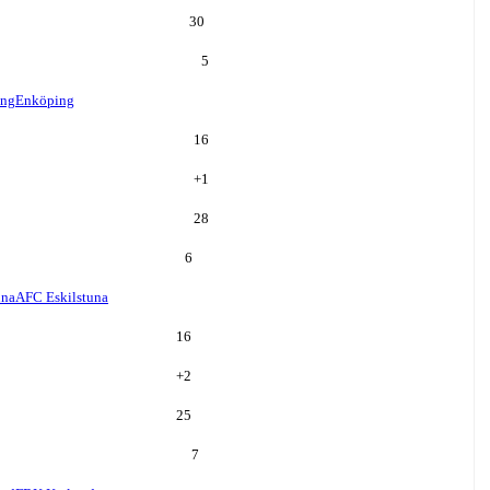
30
5
ing
Enköping
16
+
1
28
6
una
AFC Eskilstuna
16
+
2
25
7