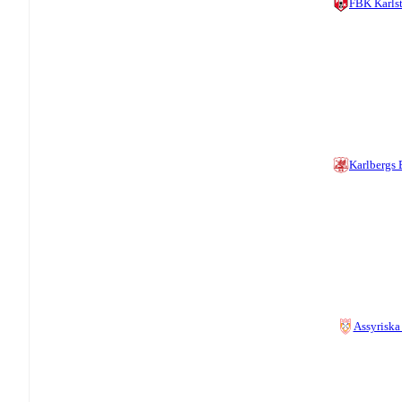
FBK Karls
Karlbergs
Assyriska