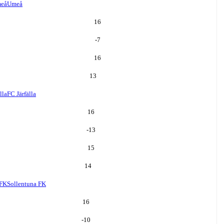
eå
Umeå
16
-7
16
13
lla
FC Järfälla
16
-13
15
14
 FK
Sollentuna FK
16
-10