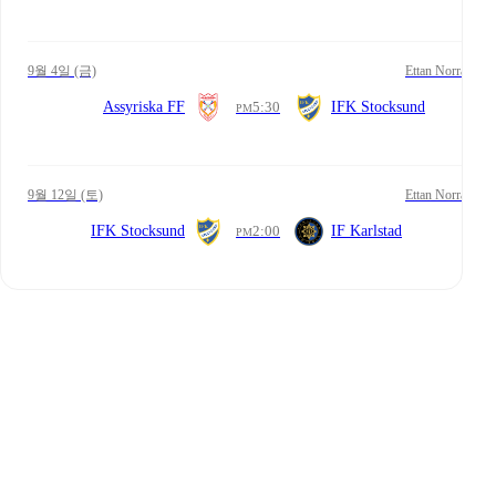
9월 4일 (금)
Ettan Norra
Assyriska FF
5:30
IFK Stocksund
PM
9월 12일 (토)
Ettan Norra
IFK Stocksund
2:00
IF Karlstad
PM