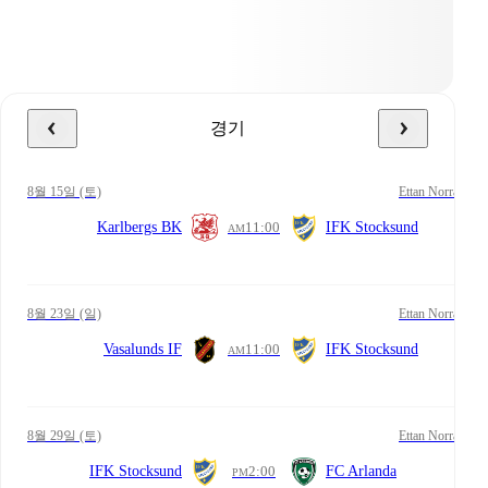
경기
8월 15일 (토)
Ettan Norra
Karlbergs BK
11:00
IFK Stocksund
AM
8월 23일 (일)
Ettan Norra
Vasalunds IF
11:00
IFK Stocksund
AM
8월 29일 (토)
Ettan Norra
IFK Stocksund
2:00
FC Arlanda
PM