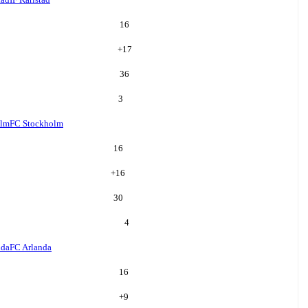
16
+
17
36
3
olm
FC Stockholm
16
+
16
30
4
nda
FC Arlanda
16
+
9