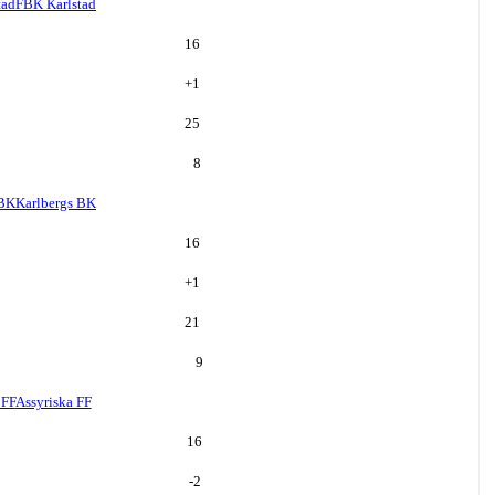
tad
FBK Karlstad
16
+
1
25
8
 BK
Karlbergs BK
16
+
1
21
9
 FF
Assyriska FF
16
-2