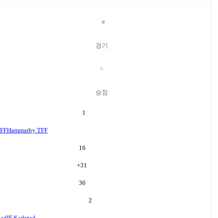
#
경기
=
승점
1
FF
Hammarby TFF
16
+
31
36
2
tad
IF Karlstad