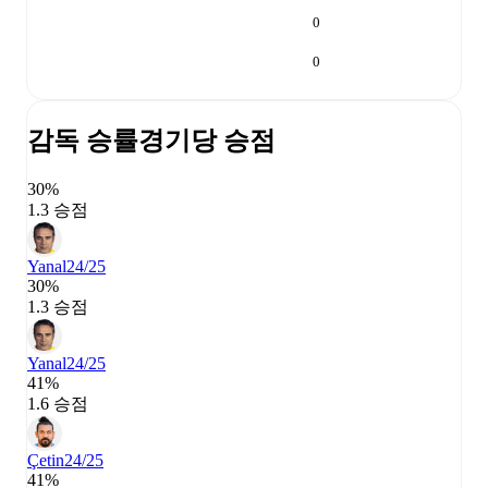
0
0
감독 승률
경기당 승점
30%
1.3 승점
Yanal
24/25
30%
1.3 승점
Yanal
24/25
41%
1.6 승점
Çetin
24/25
41%