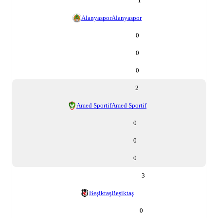
1
Alanyaspor
Alanyaspor
0
0
0
2
Amed Sportif
Amed Sportif
0
0
0
3
Beşiktaş
Beşiktaş
0