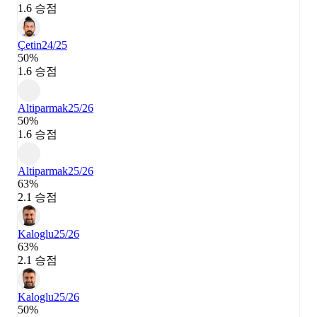
1.6 승점
Çetin
24/25
50%
1.6 승점
Altiparmak
25/26
50%
1.6 승점
Altiparmak
25/26
63%
2.1 승점
Kaloglu
25/26
63%
2.1 승점
Kaloglu
25/26
50%