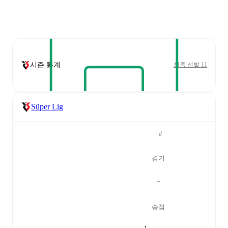
시즌 통계
최종 선발 11
Süper Lig
#
경기
=
승점