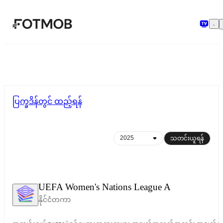
အဓိကအကြောင်းအရာသို့ ကျော်သွားရန်
ပြက္ခဒိန်တွင် ထည့်ရန်
သတင်းယူရန်
UEFA Women's Nations League A
နိုင်ငံတကာ