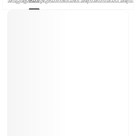
အကျဉ်းချုပ်
ဇယား
ပွဲစဉ်ဇယား
ကစားသမား အချက်အလက်
အသင်း အချက်