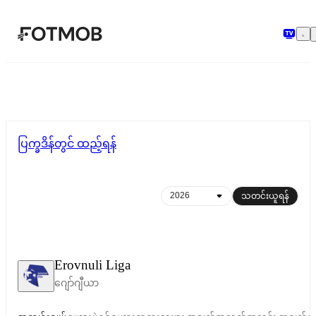
အဓိကအကြောင်းအရာသို့ ကျော်သွားရန်
ပြက္ခဒိန်တွင် ထည့်ရန်
သတင်းယူရန်
Erovnuli Liga
ဂျော်ဂျီယာ