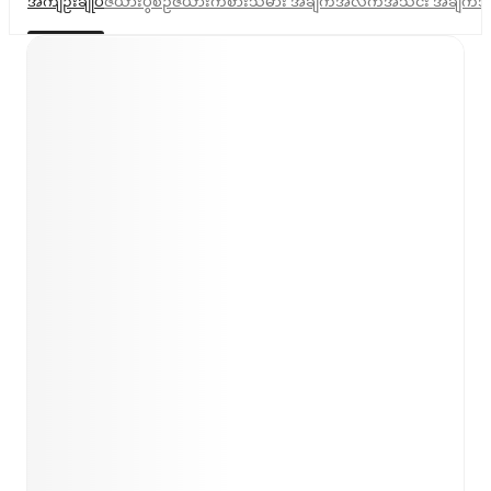
အကျဉ်းချုပ်
ဇယား
ပွဲစဉ်ဇယား
ကစားသမား အချက်အလက်
အသင်း အချက်