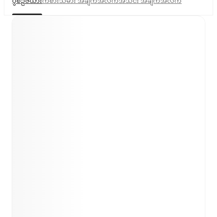
ပွဲစဉ်ဇယား
ကစားသမား အချက်အလက်
အသင်း အချက်အလက်