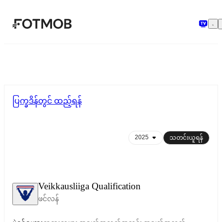
အဓိကအကြောင်းအရာသို့ ကျော်သွားရန်
ပြက္ခဒိန်တွင် ထည့်ရန်
သတင်းယူရန်
Veikkausliiga Qualification
ဖင်လန်