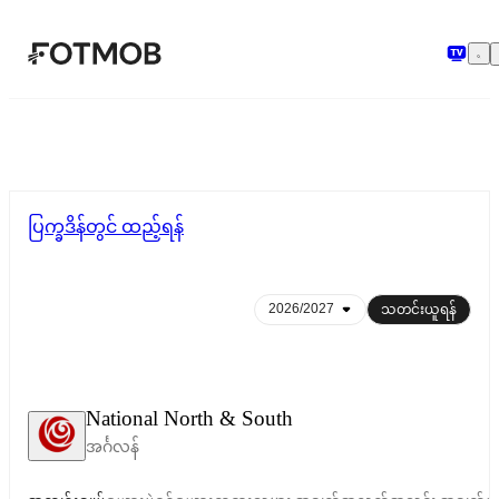
အဓိကအကြောင်းအရာသို့ ကျော်သွားရန်
ပြက္ခဒိန်တွင် ထည့်ရန်
သတင်းယူရန်
National North & South
အင်္ဂလန်