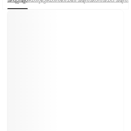
အကျဉ်းချုပ်
ဇယား
ပွဲစဉ်ဇယား
ကစားသမား အချက်အလက်
အသင်း အချက်