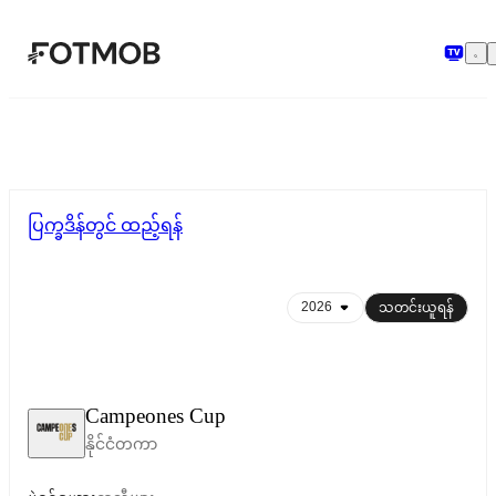
အဓိကအကြောင်းအရာသို့ ကျော်သွားရန်
ပြက္ခဒိန်တွင် ထည့်ရန်
သတင်းယူရန်
Campeones Cup
နိုင်ငံတကာ