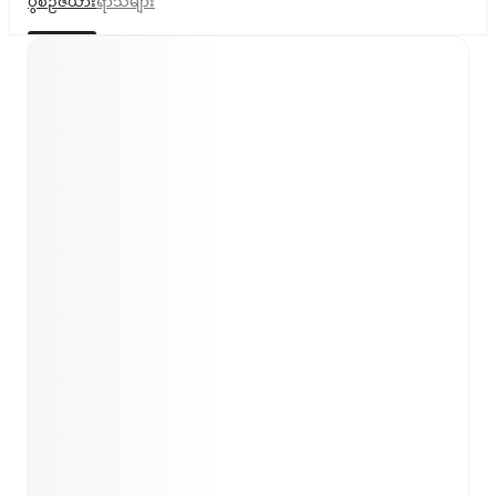
ပွဲစဉ်ဇယား
ရာသီများ