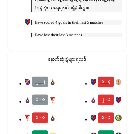
14 ပွဲလုံး သရေရလဒ် မရှိခဲ့ပါဘူး။
Have scored 4 goals in their last 5 matches
Have lost their last 3 matches
နောက်ဆုံးပွဲများရလဒ်
၂ - ၂
၁ - ၄
၀ - ၀
၂ - ၁
၁ - ၀
၀ - ၁