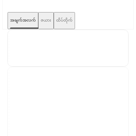
အချက်အလက်
ဇယား
ထိပ်တိုက်