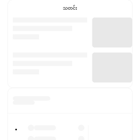
သတင်း