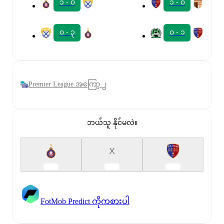
၁ - ၀
၁ - ၀
၀ - ၃
၀ - ၁
Premier League အကြော့ ၂
ဘယ်သူ နိုင်မလဲ။
X
FotMob Predict ကိုကစားပါ