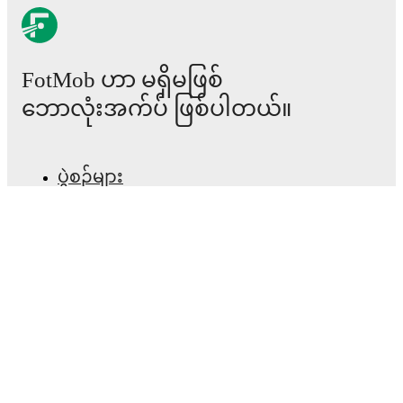
before, during and post match.
Commentary & ticker: Rich text commentary for
major matches to follow the action even if you can't
FotMob ဟာ မရှိမဖြစ်
watch.
ဘောလုံးအက်ပ် ဖြစ်ပါတယ်။
All of these features make FotMob the best way to follow
Pyunik
vs
Van
, whether you're checking the scores or
diving into detailed stats. FotMob also covers every team
ပွဲစဉ်များ
and competition worldwide, with fixtures, results, and
squad info available on team pages.
သတင်း
FotMob is available on the web and as a free app for iOS
အပြောင်းအရွှေ့စင်တာ
and Android. Install the app to get notifications, live
scores, and full match coverage so you never miss a
ကောလဟာလများ
moment.
တီဗွီ အစီအစဉ်များ
ကျွန်ုပ်တို့အကြောင်း
အလုပ်အခွင့်အလမ်းများ