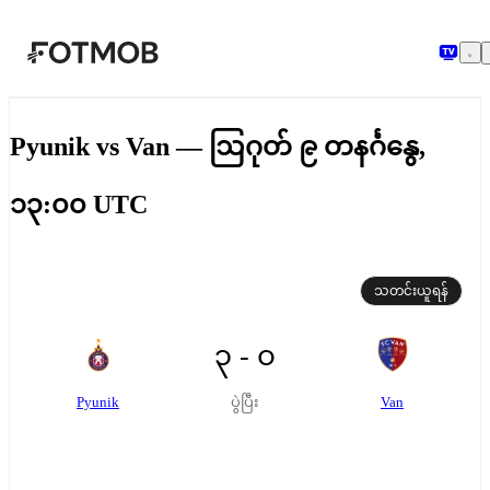
အဓိကအကြောင်းအရာသို့ ကျော်သွားရန်
Pyunik vs Van — ဩဂုတ် ၉ တနင်္ဂနွေ,
၁၃:၀၀ UTC
သတင်းယူရန်
၃ - ၀
Pyunik
Van
ပွဲပြီး