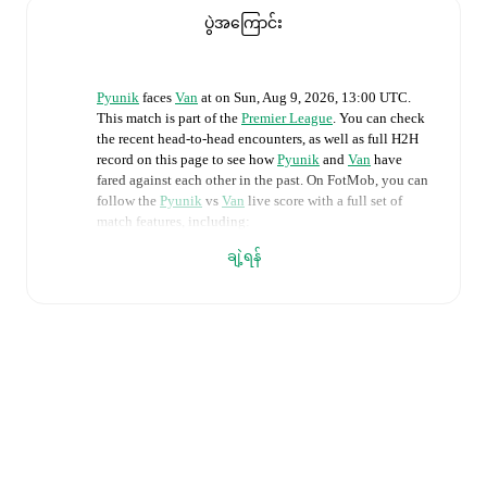
ပွဲအကြောင်း
Pyunik
faces
Van
at
on
Sun, Aug 9, 2026, 13:00 UTC
.
This match is part of the
Premier League
. You can check
the recent head-to-head encounters, as well as full H2H
record on this page to see how
Pyunik
and
Van
have
fared against each other in the past. On FotMob, you can
follow the
Pyunik
vs
Van
live score with a full set of
match features, including:
ချဲ့ရန်
Live updates: Every goal, card, substitution and key
moment instantly delivered on FotMob.
Real-time extensive stats powered by Opta:
Possession, shots, corners, big chances created, xG,
momentum, and shot maps.
Predicted lineups and formations are available for the
match a few days in advance while the actual lineup