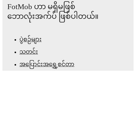
Summerville
-
Callum Wilson
.
FotMob ဟာ မရှိမဖြစ်
ဘောလုံးအက်ပ် ဖြစ်ပါတယ်။
Injury and suspension information are provided on
FotMob ahead of every match, giving you the latest
team news before lineups are announced.
ပွဲစဉ်များ
Team form & Head-to-head history: Compare recent
results and see how
Newcastle United
and
West Ham
သတင်း
United
have performed against each other.
The current
head to head record for the teams are
Newcastle
အပြောင်းအရွှေ့စင်တာ
United
14
win(s),
West Ham United
8
win(s), and
6
draw(s).
ကောလဟာလများ
တီဗွီ အစီအစဉ်များ
TV and streaming info: Find out where to watch the
match.
ကျွန်ုပ်တို့အကြောင်း
Live standings: Follow league tables and tournament
အလုပ်အခွင့်အလမ်းများ
info in real time.
ကြော်ငြာရန်
Live odds & insights: Track match favorites and