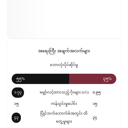
အရေးကြီး အချက်အလက်များ
ဘောလုံးပိုင်ဆိုင်မှု
၅၅%
၄၅%
၁.၇၃
မျှော်လင့်ထားသည့် ဂိုးများ (xG)
၀.၉၅
၁၅
ကန်သွင်းမှုပေါင်း
၁၅
ပြိုင်ဘက်ဘောက်စ်အတွင်း ထိ
၄၃
၃၄
တွေ့မှုများ