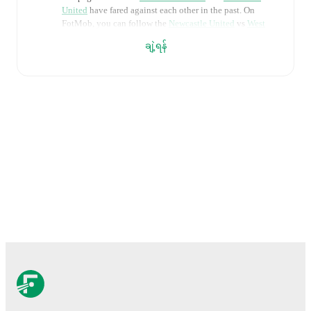
United
have fared against each other in the past. On
FotMob, you can follow the
Newcastle United
vs
West
Ham United
live score with a full set of match features,
ချဲ့ရန်
including:
Live updates: Every goal, card, substitution and key
moment instantly delivered on FotMob.
Real-time extensive stats powered by Opta:
Possession, shots, corners, big chances created, xG,
momentum, and shot maps.
The lineups are:
Newcastle United
(4-2-3-1)
:
Nick Pope
-
Kieran
Trippier
,
Malick Thiaw
,
Sven Botman
,
Lewis Hall
-
Bruno Guimarães
,
Sandro Tonali
-
Harvey Barnes
,
Nick Woltemade
,
Jacob Ramsey
-
William Osula
.
West Ham United
(3-4-2-1)
:
Mads Hermansen
-
Axel
Disasi
,
Konstantinos Mavropanos
,
Jean-Clair Todibo
-
Aaron Wan-Bissaka
,
Tomás Soucek
,
Mateus
Fernandes
,
Malick Diouf
-
Jarrod Bowen
,
Crysencio