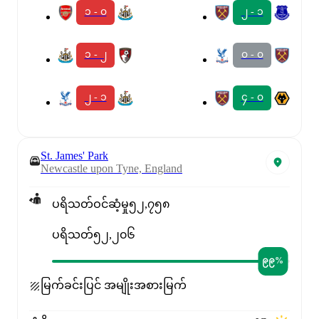
၁ - ၀
၂ - ၁
၁ - ၂
၀ - ၀
၂ - ၁
၄ - ၀
St. James' Park
Newcastle upon Tyne, England
ပရိသတ်ဝင်ဆံ့မှု
၅၂,၇၅၈
ပရိသတ်
၅၂,၂၀၆
၉၉%
မြက်ခင်းပြင် အမျိုးအစား
မြက်