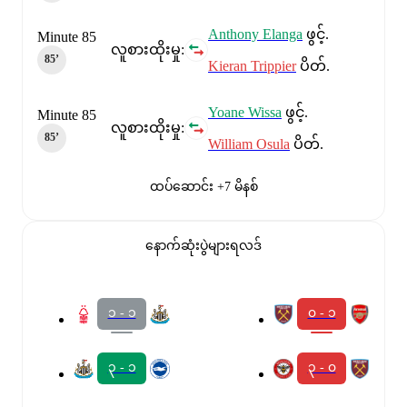
Anthony Elanga
ဖွင့်.
Minute 85
လူစားထိုးမှု:
85‎’‎
Kieran Trippier
ပိတ်.
Yoane Wissa
ဖွင့်.
Minute 85
လူစားထိုးမှု:
85‎’‎
William Osula
ပိတ်.
ထပ်ဆောင်း +7 မိနစ်
နောက်ဆုံးပွဲများရလဒ်
၁ - ၁
၀ - ၁
၃ - ၁
၃ - ၀