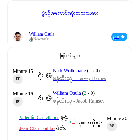
ပွဲစဉ်အကောင်းဆုံးကစားသမား
William Osula
၉.၀
Newcastle
ဖြစ်ရပ်များ
Nick Woltemade
(
1
-
0
)
Minute 15
ဂိုး.
ဖန်တီးသူ - Harvey Barnes
15‎’‎
William Osula
(
2
-
0
)
Minute 19
ဂိုး.
ဖန်တီးသူ - Jacob Ramsey
19‎’‎
Valentín Castellanos
ဖွင့်.
Minute 26
လူစားထိုးမှု:
26‎’‎
Jean-Clair Todibo
ပိတ်.