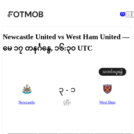
အဓိကအကြောင်းအရာသို့ ကျော်သွားရန်
Newcastle United vs West Ham United —
မေ ၁၇ တနင်္ဂနွေ, ၁၆:၃၀ UTC
သတင်းယူရန်
၃ - ၁
Newcastle
West Ham
ပွဲပြီး