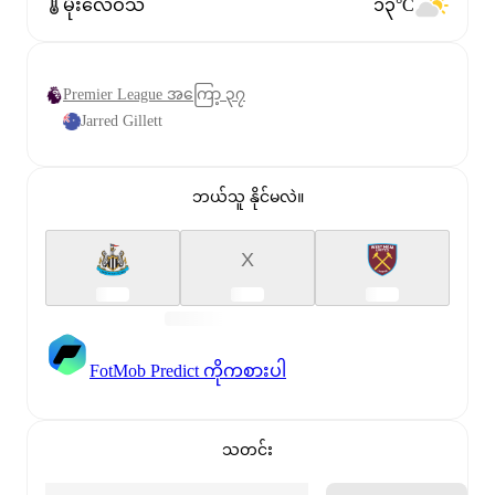
မိုးလေဝသ
၁၃°C
Premier League အကြော့ ၃၇
Jarred Gillett
ဘယ်သူ နိုင်မလဲ။
X
FotMob Predict ကိုကစားပါ
သတင်း