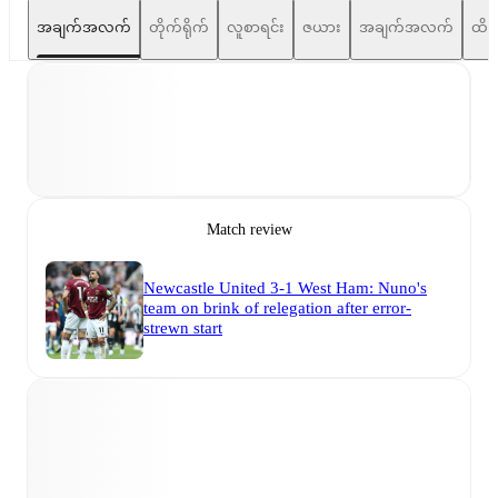
အချက်အလက်
တိုက်ရိုက်
လူစာရင်း
ဇယား
အချက်အလက်
ထိပ်
Match review
Newcastle United 3-1 West Ham: Nuno's
team on brink of relegation after error-
strewn start