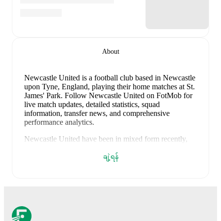
About
Newcastle United is a football club
based in Newcastle
upon Tyne, England
, playing their home matches at St.
James' Park
.
Follow Newcastle United on FotMob for
live match updates, detailed statistics, squad
information, transfer news, and comprehensive
performance analytics.
Newcastle United
have been in
mixed form
recently,
winning
2
of their last
5
matches (
40
% win rate). They
have scored
7
goals
and conceded
9
during this period.
ချဲ့ရန်
In the
Premier League
, they faced
a
3
-
1
win against
West Ham United
, and
a
0
-
2
loss to
Fulham
.
In the
Club Friendlies
, they faced
a
1
-
1
draw with
Gateshead
FC
,
a
1
-
4
loss to
Bristol City
, and
a
2
-
1
win against
Valencia
.
Recent results for
Newcastle United
: