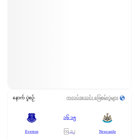
နောက် ပွဲစဉ်
ကလပ်အသင်း ခြေစမ်းပွဲများ
၁၆:၁၅
ဩ ၁၂
Everton
Newcastle