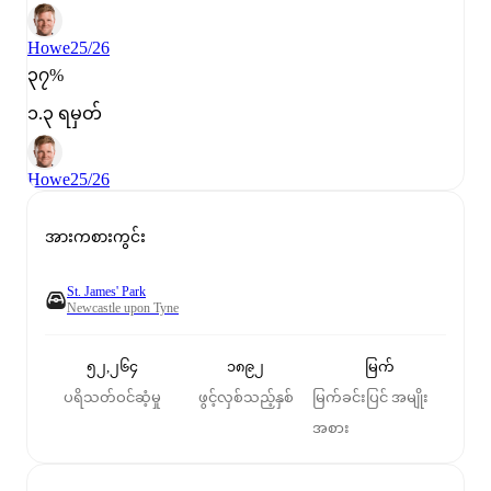
Howe
25/26
၃၇%
၁.၃ ရမှတ်
Howe
25/26
အားကစားကွင်း
St. James' Park
Newcastle upon Tyne
၅၂,၂၆၄
၁၈၉၂
မြက်
ပရိသတ်ဝင်ဆံ့မှု
ဖွင့်လှစ်သည့်နှစ်
မြက်ခင်းပြင် အမျိုး
အစား