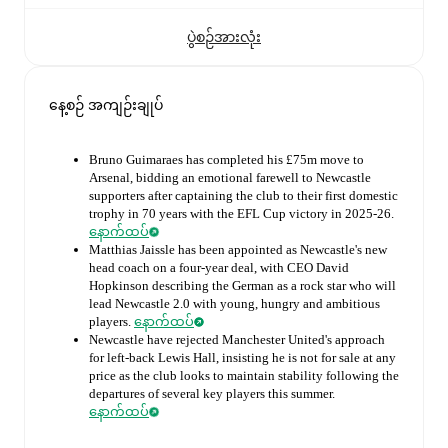
ပွဲစဉ်အားလုံး
နေ့စဉ် အကျဉ်းချုပ်
Bruno Guimaraes has completed his £75m move to
Arsenal, bidding an emotional farewell to Newcastle
supporters after captaining the club to their first domestic
trophy in 70 years with the EFL Cup victory in 2025-26.
နောက်ထပ်
Matthias Jaissle has been appointed as Newcastle's new
head coach on a four-year deal, with CEO David
Hopkinson describing the German as a rock star who will
lead Newcastle 2.0 with young, hungry and ambitious
players.
နောက်ထပ်
Newcastle have rejected Manchester United's approach
for left-back Lewis Hall, insisting he is not for sale at any
price as the club looks to maintain stability following the
departures of several key players this summer.
နောက်ထပ်