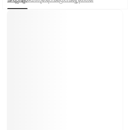
အကျဉ်းချုပ်
ဇယား
လူစာရင်း
အပြောင်းအရွှေ့
မှတ်တမ်း