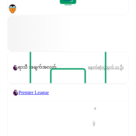
ရာသီ အချက်အလက်
နောက်ဆုံးပွဲထွက် ၁၁ ဦး
Premier League
#
ပွဲ