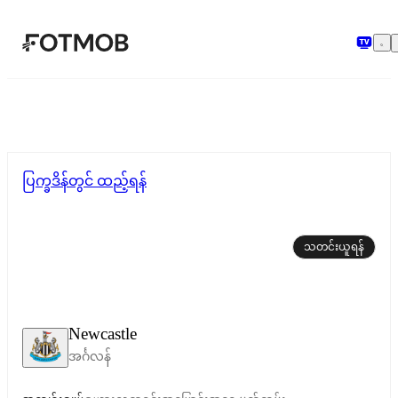
အဓိကအကြောင်းအရာသို့ ကျော်သွားရန်
ပြက္ခဒိန်တွင် ထည့်ရန်
သတင်းယူရန်
Newcastle
အင်္ဂလန်