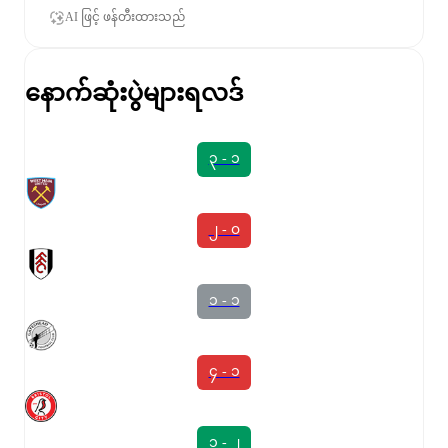
AI ဖြင့် ဖန်တီးထားသည်
နောက်ဆုံးပွဲများရလဒ်
၃ - ၁
၂ - ၀
၁ - ၁
၄ - ၁
၁ - ၂