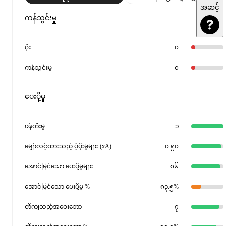
အဆင့်
ကန်သွင်းမှု
ဂိုး
၀
ကန်သွင်းမှု
၀
ပေးပို့မှု
ဖန်တီးမှု
၁
မျှော်လင့်ထားသည့် ပံ့ပိုးမှုများ (xA)
၀.၅၀
အောင်မြင်သော ပေးပို့မှုများ
၈၆
အောင်မြင်သော ပေးပို့မှု %
၈၃.၅%
တိကျသည့်အဝေးဘော
၇