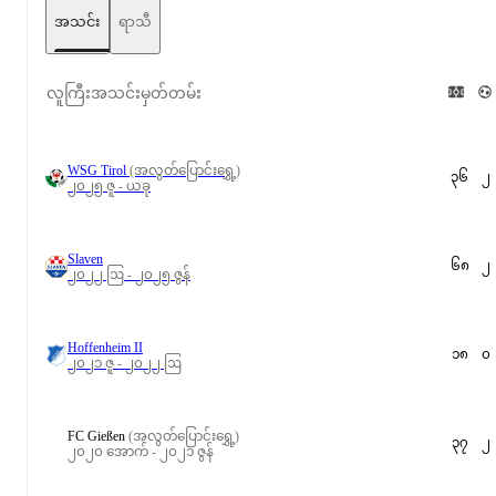
အသင်း
ရာသီ
လူကြီးအသင်းမှတ်တမ်း
WSG Tirol
(အလွတ်ပြောင်းရွှေ့)
၃၆
၂
၂၀၂၅ ဇူ - ယခု
Slaven
၆၈
၂
၂၀၂၂ ဩ - ၂၀၂၅ ဇွန်
Hoffenheim II
၁၈
၀
၂၀၂၁ ဇူ - ၂၀၂၂ ဩ
FC Gießen
(အလွတ်ပြောင်းရွှေ့)
၃၇
၂
၂၀၂၀ အောက် - ၂၀၂၁ ဇွန်