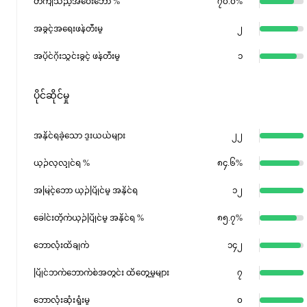
တိကျသည့်အဝေးဘော %
၇၀.၀%
အခွင့်အရေးဖန်တီးမှု
၂
အပိုင်ဂိုးသွင်းခွင့် ဖန်တီးမှု
၁
ပိုင်ဆိုင်မှု
အနိုင်ရခဲ့သော ဒူးယယ်များ
၂၂
ယှဉ်လုလျှင်ရ %
၈၄.၆%
အမြင့်ဘော ယှဉ်ပြိုင်မှု အနိုင်ရ
၁၂
ခေါင်းတိုက်ယှဉ်ပြိုင်မှု အနိုင်ရ %
၈၅.၇%
ဘောလုံးထိချက်
၁၄၂
ပြိုင်ဘက်ဘောက်စ်အတွင်း ထိတွေ့မှုများ
၇
ဘောလုံးဆုံးရှုံးမှု
၀