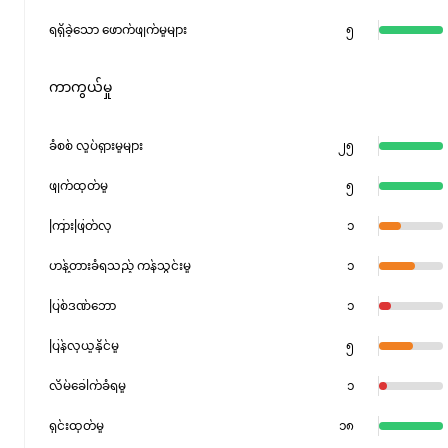
ရရှိခဲ့သော ဖောက်ဖျက်မှုများ
၅
ကာကွယ်မှု
ခံစစ် လှုပ်ရှားမှုများ
၂၅
ဖျက်ထုတ်မှု
၅
ကြားဖြတ်လု
၁
ဟန့်တားခံရသည့် ကန်သွင်းမှု
၁
ပြစ်ဒဏ်ဘော
၁
ပြန်လုယူနိုင်မှု
၅
လိမ်ခေါက်ခံရမှု
၁
ရှင်းထုတ်မှု
၁၈