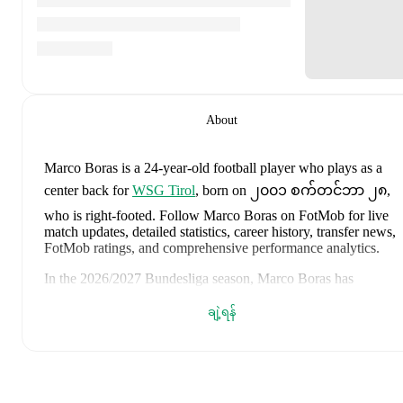
About
Marco Boras
is a 24-year-old football player who plays as a
center back
for
WSG Tirol
, born on ၂၀၀၁ စက်တင်ဘာ ၂၈,
who is right-footed
.
Follow Marco Boras on FotMob for live
match updates, detailed statistics, career history, transfer news,
FotMob ratings, and comprehensive performance analytics.
In the
2026/2027
Bundesliga
season,
Marco Boras
has
recorded
0 goals, 1 assist, ၁၇၅ minutes, an average FotMob
ချဲ့ရန်
rating of 7.8
.
Marco Boras
scores highly on
Assists
,
Matches
,
and
Started
compared to
center backs
in the
Bundesliga
.
Marco Boras
's
10
most recent matches are shown below. Visit