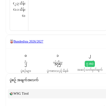
€၂.၃ သိန်း
€၁.၁ သိန်း
€၀
Bundesliga
2026/2027
၀
၁
၂
ဂိုး
ဖန်တီးမှု
ပွဲစတင်
၇.၈၀
၂
၁၇၅
အဆင့်သတ်မှတ်ချက်
ပွဲစဉ်များ
ပွဲကစားသည့် မိနစ်
ပွဲစဉ် အချက်အလက်
WSG Tirol