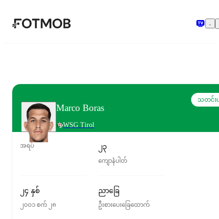
အဓိကအကြောင်းအရာသို့ ကျော်သွားရန်
သတင်းယ
Marco Boras
WSG Tirol
အရပ်
၂၃
ကျောနံပါတ်
၂၄ နှစ်
ညာခြေ
၂၀၀၁ စက် ၂၈
ဦးစားပေးခြေထောက်