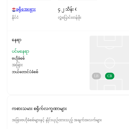
ခရိုအေးရှား
၄.၂ သိန်း €
နိုင်ငံ
လွှဲပြောင်းတန်ဖိုး
နေရာ
ပင်မနေရာ
ဗဟိုခံစစ်
အခြား
ဘယ်တောင်ပံခံစစ်
LB
CB
ကစားသမား စရိုက်လက္ခဏာများ
အခြားဗဟိုခံစစ်များနှင့် နှိုင်းယှဉ်ထားသည့် အချက်အလက်များ