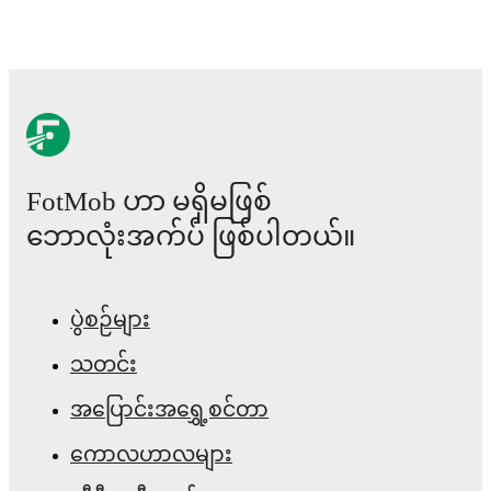
history, market value trends, and detailed performance
analytics.
Follow Marco Boras to receive notifications about
upcoming matches, goals, and other key events.
FotMob ဟာ မရှိမဖြစ်
ဘောလုံးအက်ပ် ဖြစ်ပါတယ်။
ပွဲစဉ်များ
သတင်း
အပြောင်းအရွှေ့စင်တာ
ကောလဟာလများ