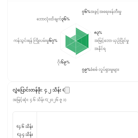
၇၆%
အခွင့်အရေးဖန်တီးမှု
ဘောလုံးထိချက်
၃၆%
၈၃%
ကန်သွင်းရန် ကြိုးပမ်းမှု
၆၇%
အမြင့်ဘော ယှဉ်ပြိုင်မှု
အနိုင်ရ
ဂိုး
၆၉%
၇၉%
ခံစစ် လှုပ်ရှားမှုများ
လွှဲပြောင်းတန်ဖိုး
:
၄.၂ သိန်း €
အမြင့်ဆုံး
:
၄.၆ သိန်း €
(
၂၀၂၆ ဇူ ၁
)
€၄.၆ သိန်း
€၃.၄ သိန်း