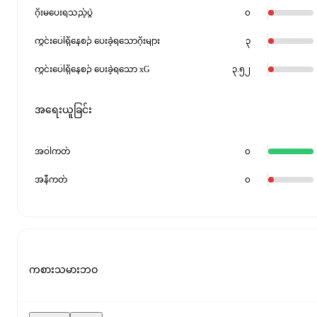
ဂိုးမပေးရသည့်ပွဲ
၀
ကွင်းပေါ်ရှိနေစဉ် ပေးခဲ့ရသောဂိုးများ
၃
ကွင်းပေါ်ရှိနေစဉ် ပေးခဲ့ရသော xG
၃.၅၂
အရေးယူခြင်း
အဝါကတ်
၀
အနီကတ်
၀
ကစားသမားဘဝ