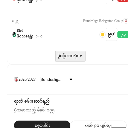
ဧ ၂၅
Bundesliga Relegation Group
Ried
၉၀‎’‎
၇.၃
နိုင်
သရေ
ရှုံး
၁
-
၀
ပွဲစဉ်အားလုံး
2026/2027
ရာသီ စွမ်းဆောင်ရည်
ပွဲကစားသည့် မိနစ်
:
၁၇၅
စုစုပေါင်း
မိနစ် ၉၀ ပျမ်းမျှ