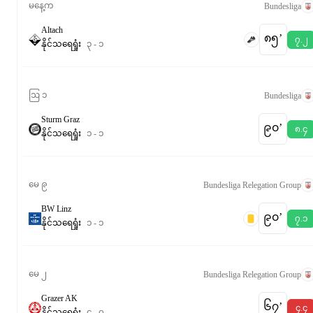
မနေ့က
Bundesliga
Altach
၈၅‎’‎
၇.၂
နိုင်
သရေ
ရှုံး
၃
-
၁
ဩ ၁
Bundesliga
Sturm Graz
၉၀‎’‎
၈.၄
နိုင်
သရေ
ရှုံး
၁
-
၁
မေ ၉
Bundesliga Relegation Group
BW Linz
၉၀‎’‎
၇.၁
နိုင်
သရေ
ရှုံး
၁
-
၁
မေ ၂
Bundesliga Relegation Group
Grazer AK
၆၇‎’‎
၄.၄
နိုင်
သရေ
ရှုံး
၄
-
၀