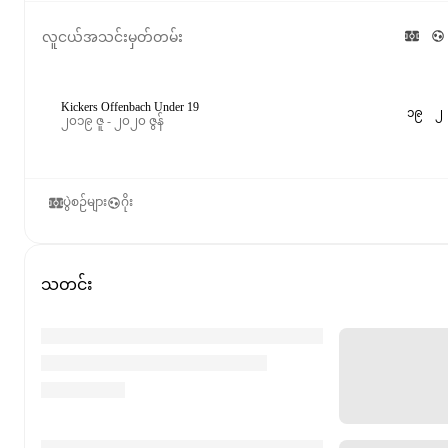
လူငယ်အသင်းမှတ်တမ်း
Kickers Offenbach Under 19
၁၉
၂
၂၀၁၉ ဇူ - ၂၀၂၀ ဇွန်
ပွဲစဉ်များ
ဂိုး
သတင်း