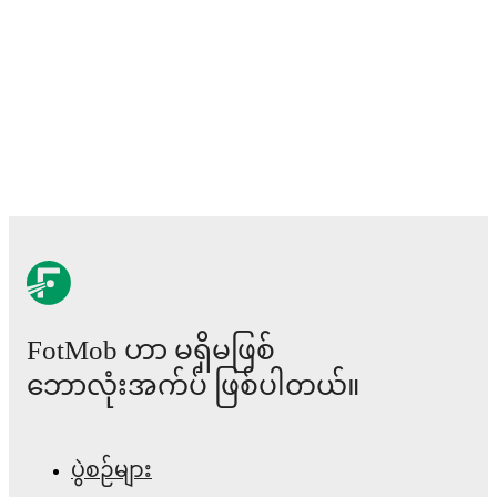
includes
Alessio Cacciamani
,
Lorenzo Venturino
,
Niccolò Fortini
,
Gianluigi Donnarumma
,
Marco
Palestra
,
Davide Bartesaghi
,
Fabio Chiarodia
,
Luca
Lipani
,
Filippo Mané
,
Luigi Cherubini
,
Francesco
Camarda
,
Francesco Pio Esposito
,
Cher Ndour
,
Luca
Koleosho
,
Giovanni Daffara
,
Luca Reggiani
,
Tommaso Berti
,
Pietro Comuzzo
,
Giacomo Faticanti
,
Seydou Fini
,
Jeff Ekhator
,
Samuele Inácio
,
Matteo
Dagasso
,
Niccolò Pisilli
,
Costantino Favasuli
,
and
Lorenzo Palmisani
.
Explore each player's page on
FotMob for comprehensive statistics, match history,
and international career data.
Honest Ahanor
has competed in
Serie A
,
Coppa Italia
,
and
Champions League
. Each league page on FotMob
provides comprehensive coverage including standings,
fixtures, top scorers, and detailed team statistics.
FotMob ဟာ မရှိမဖြစ်
FotMob provides comprehensive coverage of
Honest
ဘောလုံးအက်ပ် ဖြစ်ပါတယ်။
Ahanor
, including career statistics, match-by-match
ratings, transfer history, market value trends, and
detailed performance analytics.
Follow Honest Ahanor
to receive notifications about upcoming matches, goals,
ပွဲစဉ်များ
and other key events.