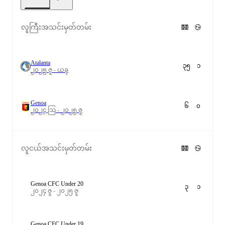
လူကြီးအသင်းမှတ်တမ်း
Atalanta
၃၅
၁
၂၀၂၅ ဇူ - ယခု
Genoa
၆
၀
၂၀၂၄ ဩ - ၂၀၂၅ ဇူ
လူငယ်အသင်းမှတ်တမ်း
Genoa CFC Under 20
၃
၁
၂၀၂၄ ဇူ - ၂၀၂၅ ဇူ
Genoa CFC Under 19