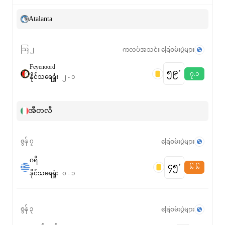
Atalanta
ဩ ၂
ကလပ်အသင်း ခြေစမ်းပွဲများ
Feyenoord
၅၉‎’‎
၇.၁
နိုင်
သရေ
ရှုံး
၂
-
၁
အီတလီ
ဇွန် ၇
ခြေစမ်းပွဲများ
ဂရိ
၄၅‎’‎
၆.၆
နိုင်
သရေ
ရှုံး
၀
-
၁
ဇွန် ၃
ခြေစမ်းပွဲများ