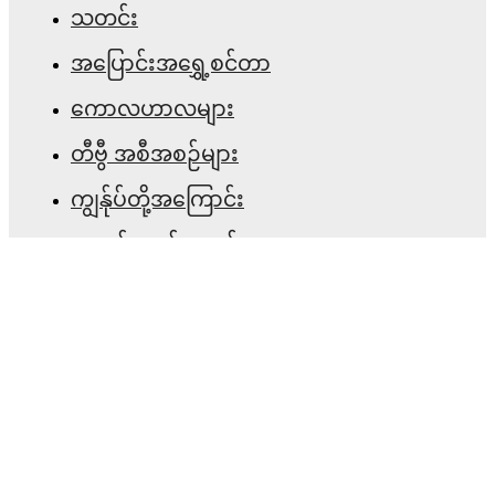
သတင်း
အပြောင်းအရွှေ့စင်တာ
ကောလဟာလများ
တီဗွီ အစီအစဉ်များ
ကျွန်ုပ်တို့အကြောင်း
အလုပ်အခွင့်အလမ်းများ
ကြော်ငြာရန်
Lineup Builder
FAQ
ဖီဖာ အဆင့်များ အမျိုးသား
ဖီဖာ အဆင့်များ အမျိုးသမီး
ပွဲစဉ်ခန့်မှန်းမှု