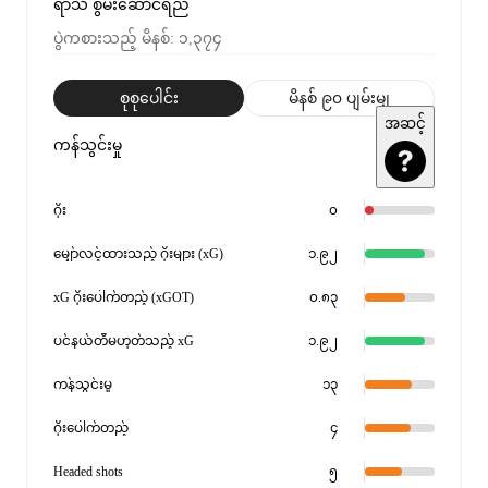
ရာသီ စွမ်းဆောင်ရည်
ပွဲကစားသည့် မိနစ်
:
၁,၃၇၄
စုစုပေါင်း
မိနစ် ၉၀ ပျမ်းမျှ
အဆင့်
ကန်သွင်းမှု
ဂိုး
၀
မျှော်လင့်ထားသည့် ဂိုးများ (xG)
၁.၉၂
xG ဂိုးပေါက်တည့် (xGOT)
၀.၈၃
ပင်နယ်တီမဟုတ်သည့် xG
၁.၉၂
ကန်သွင်းမှု
၁၃
ဂိုးပေါက်တည့်
၄
Headed shots
၅