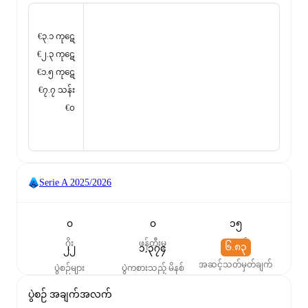
€၃.၁ ကုဋေ
€၂.၃ ကုဋေ
€၁.၅ ကုဋေ
€၇.၇ သန်း
€၀
Serie A
2025/2026
၀
၀
၁၅
ဂိုး
ဖန်တီးမှု
ပွဲစတင်
၆.၈၃
၂၂
၁,၃၇၄
အဆင့်သတ်မှတ်ချက်
ပွဲစဉ်များ
ပွဲကစားသည့် မိနစ်
ပွဲစဉ် အချက်အလက်