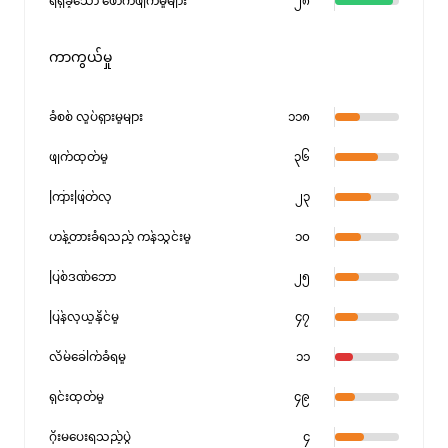
ရရှိခဲ့သော ဖောက်ဖျက်မှုများ
၂၈
ကာကွယ်မှု
ခံစစ် လှုပ်ရှားမှုများ
၁၁၈
ဖျက်ထုတ်မှု
၃၆
ကြားဖြတ်လု
၂၃
ဟန့်တားခံရသည့် ကန်သွင်းမှု
၁၀
ပြစ်ဒဏ်ဘော
၂၅
ပြန်လုယူနိုင်မှု
၄၇
လိမ်ခေါက်ခံရမှု
၁၁
ရှင်းထုတ်မှု
၄၉
ဂိုးမပေးရသည့်ပွဲ
၄