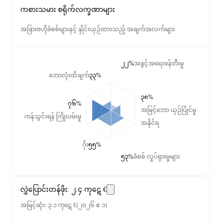
ကစားသမား စရိုက်လက္ခဏာများ
အခြားဗဟိုခံစစ်များနှင့် နှိုင်းယှဉ်ထားသည့် အချက်အလက်များ
၂၂%
အခွင့်အရေးဖန်တီးမှု
ဘောလုံးထိချက်
၃၃%
၃၈%
၇၆%
အမြင့်ဘော ယှဉ်ပြိုင်မှု
ကန်သွင်းရန် ကြိုးပမ်းမှု
အနိုင်ရ
ဂိုး
၅၅%
၅၃%
ခံစစ် လှုပ်ရှားမှုများ
လွှဲပြောင်းတန်ဖိုး
:
၂.၄ ကုဋေ €
အမြင့်ဆုံး
:
၃.၁ ကုဋေ €
(
၂၀၂၆ ဧ ၁
)