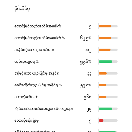
ပိုင်ဆိုင်မှု
အောင်မြင်သည့်အလိမ်အခေါက်
၅
အောင်မြင်သည့်အလိမ်အခေါက် %
၆၂.၅%
အနိုင်ရခဲ့သော ဒူးယယ်များ
၁၀၂
ယှဉ်လုလျှင်ရ %
၅၉.၆%
အမြင့်ဘော ယှဉ်ပြိုင်မှု အနိုင်ရ
၃၃
ခေါင်းတိုက်ယှဉ်ပြိုင်မှု အနိုင်ရ %
၅၅.၀%
ဘောလုံးထိချက်
၉၆၈
ပြိုင်ဘက်ဘောက်စ်အတွင်း ထိတွေ့မှုများ
၂၇
ဘောလုံးဆုံးရှုံးမှု
၅