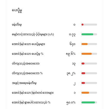
ပေးပို့မှု
ဖန်တီးမှု
၀
မျှော်လင့်ထားသည့် ပံ့ပိုးမှုများ (xA)
၀.၇၃
အောင်မြင်သော ပေးပို့မှုများ
၆၄၀
အောင်မြင်သော ပေးပို့မှု %
၈၉.၆%
တိကျသည့်အဝေးဘော
၁၃
တိကျသည့်အဝေးဘော %
၃၈.၂%
အခွင့်အရေးဖန်တီးမှု
၂
အောင်မြင်သော ဖြတ်တင်ဘောများ
၁
အောင်မြင်စွာပေါင်းထားသည် %
၅၀.၀%