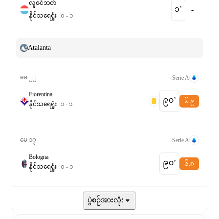
လူဇင်ဘတ်
၁‎’‎
-
နိုင်
သရေ
ရှုံး
၀
-
၁
Atalanta
မေ ၂၂
Serie A
Fiorentina
၉၀‎’‎
၆.၉
နိုင်
သရေ
ရှုံး
၁
-
၁
မေ ၁၇
Serie A
Bologna
၉၀‎’‎
၆.၈
နိုင်
သရေ
ရှုံး
၀
-
၁
ပွဲစဉ်အားလုံး