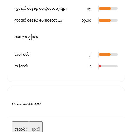
ကွင်းပေါ်ရှိနေစဉ် ပေးခဲ့ရသောဂိုးများ
၁၅
ကွင်းပေါ်ရှိနေစဉ် ပေးခဲ့ရသော xG
၁၇.၃၈
အရေးယူခြင်း
အဝါကတ်
၂
အနီကတ်
၁
ကစားသမားဘဝ
အသင်း
ရာသီ