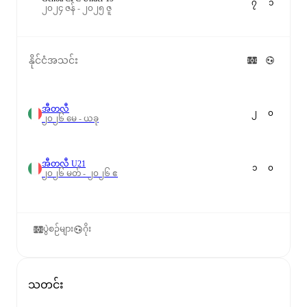
၇
၁
၂၀၂၄ ဇန် - ၂၀၂၅ ဇူ
နိုင်ငံအသင်း
အီတလီ
၂
၀
၂၀၂၆ မေ - ယခု
အီတလီ U21
၁
၀
၂၀၂၆ မတ် - ၂၀၂၆ ဧ
ပွဲစဉ်များ
ဂိုး
သတင်း