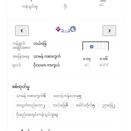
xG
ကန်သွင်းမှု
ဂိုး
၁ - ၁
ကန်ချက်
ဘယ်ခြေ
အမျိုးအစား
အခြေအနေ
သာမန် ကစားကွက်
၀.၀၄
၀.၀၆
xG
xGOT
ရလဒ်
ဂိုးသမား ကာကွယ်
စစ်ထုတ်မှု
သာမန် ကစားကွက်
၆
ထောင့်ကန်ဘောမှ
၅
အလွတ်တည်ဘော
၂
ဘယ်ခြေ
၆
ခေါင်းတိုက်
၅
ညာခြေ
၂
ဂိုးစည်းအတွင်းကန်သွင်းမှု
၁၃