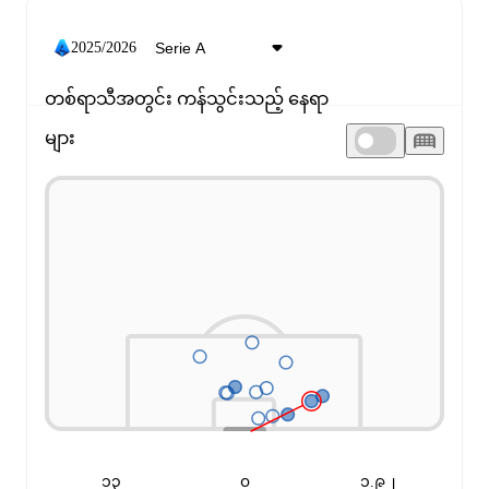
2025/2026
တစ်ရာသီအတွင်း ကန်သွင်းသည့် နေရာ
များ
ဂိုးပေါက်တည့်: ၃၁%
၁၃
၀
၁.၉၂