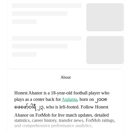
About
Honest Ahanor
is a 18-year-old football player who
plays as a center back
for
Atalanta
, born on ၂၀၀၈
ဖေဖော်ဝါရီ ၂၃, who is left-footed
.
Follow Honest
Ahanor on FotMob for live match updates, detailed
statistics, career history, transfer news, FotMob ratings,
and comprehensive performance analytics.