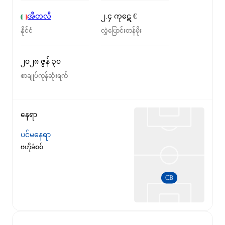
အီတလီ
၂.၄ ကုဋေ €
နိုင်ငံ
လွှဲပြောင်းတန်ဖိုး
၂၀၂၈ ဇွန် ၃၀
စာချုပ်ကုန်ဆုံးရက်
နေရာ
ပင်မနေရာ
ဗဟိုခံစစ်
CB