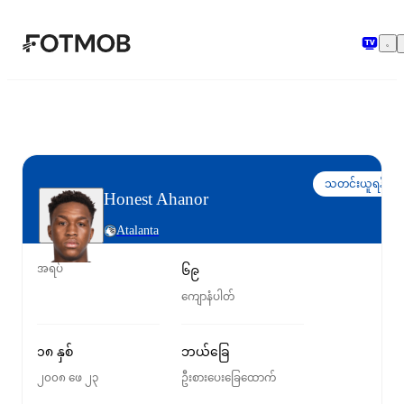
အဓိကအကြောင်းအရာသို့ ကျော်သွားရန်
သတင်းယူရန်
Honest Ahanor
Atalanta
အရပ်
၆၉
ကျောနံပါတ်
၁၈ နှစ်
ဘယ်ခြေ
၂၀၀၈ ဖေ ၂၃
ဦးစားပေးခြေထောက်