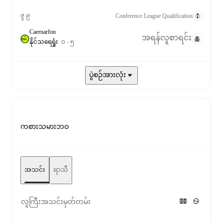
ဇူ ၉
Conference League Qualification
Caernarfon
အရန်လူစာရင်း
နိုင်
သရေ
ရှုံး
၀
-
၅
ပွဲစဉ်အားလုံး
ကစားသမားဘဝ
အသင်း
ရာသီ
လူကြီးအသင်းမှတ်တမ်း