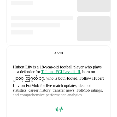
About
Hubert Liiv
is a 18-year-old football player who plays
as a defender
for
Tallinna FCI Levadia II
, born on
၂၀၀၇ ဩဂုတ် ၁၇, who is both-footed
.
Follow Hubert
Liiv on FotMob for live match updates, detailed
statistics, career history, transfer news, FotMob ratings,
and comprehensive performance analytics.
Hubert Liiv
's
10
most recent matches are shown below.
Visit each match page for full details including lineups,
ချဲ့ရန်
match events, and advanced statistics: