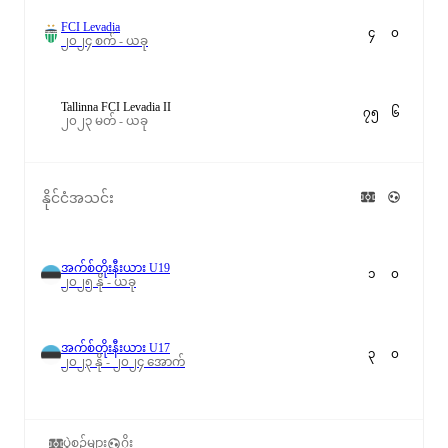
FCI Levadia
၄
၀
၂၀၂၄ စက် - ယခု
Tallinna FCI Levadia II
၇၅
၆
၂၀၂၃ မတ် - ယခု
နိုင်ငံအသင်း
အက်စ်တိုးနီးယား U19
၁
၀
၂၀၂၅ နို - ယခု
အက်စ်တိုးနီးယား U17
၃
၀
၂၀၂၃ နို - ၂၀၂၄ အောက်
ပွဲစဉ်များ
ဂိုး