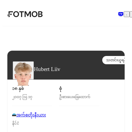
အဓိကအကြောင်းအရာသို့ ကျော်သွားရန်
သတင်းယူရန်
Hubert Liiv
၁၈ နှစ်
စုံ
၂၀၀၇ ဩ ၁၇
ဦးစားပေးခြေထောက်
အက်စတိုးနီးယား
နိုင်ငံ