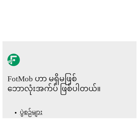
FotMob ဟာ မရှိမဖြစ်
ဘောလုံးအက်ပ် ဖြစ်ပါတယ်။
ပွဲစဉ်များ
သတင်း
အပြောင်းအရွှေ့စင်တာ