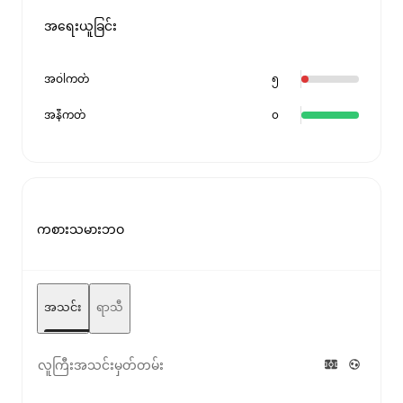
အရေးယူခြင်း
အဝါကတ်
၅
အနီကတ်
၀
ကစားသမားဘဝ
အသင်း
ရာသီ
လူကြီးအသင်းမှတ်တမ်း