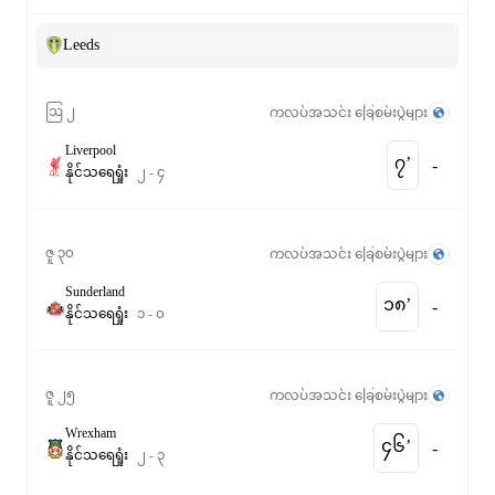
Leeds
ဩ ၂
ကလပ်အသင်း ခြေစမ်းပွဲများ
Liverpool
၇‎’‎
-
နိုင်
သရေ
ရှုံး
၂
-
၄
ဇူ ၃၀
ကလပ်အသင်း ခြေစမ်းပွဲများ
Sunderland
၁၈‎’‎
-
နိုင်
သရေ
ရှုံး
၁
-
၀
ဇူ ၂၅
ကလပ်အသင်း ခြေစမ်းပွဲများ
Wrexham
၄၆‎’‎
-
နိုင်
သရေ
ရှုံး
၂
-
၃