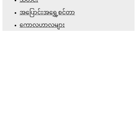
အပြောင်းအရွှေ့စင်တာ
ကောလဟာလများ
တီဗွီ အစီအစဉ်များ
ကျွန်ုပ်တို့အကြောင်း
အလုပ်အခွင့်အလမ်းများ
ကြော်ငြာရန်
Lineup Builder
FAQ
ဖီဖာ အဆင့်များ အမျိုးသား
ဖီဖာ အဆင့်များ အမျိုးသမီး
ပွဲစဉ်ခန့်မှန်းမှု