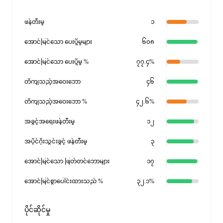
ဖန်တီးမှု
၁
အောင်မြင်သော ပေးပို့မှုများ
၆၀၈
အောင်မြင်သော ပေးပို့မှု %
၇၇.၄%
တိကျသည့်အဝေးဘော
၄၆
တိကျသည့်အဝေးဘော %
၄၂.၆%
အခွင့်အရေးဖန်တီးမှု
၁၂
အပိုင်ဂိုးသွင်းခွင့် ဖန်တီးမှု
၃
အောင်မြင်သော ဖြတ်တင်ဘောများ
၁၇
အောင်မြင်စွာပေါင်းထားသည် %
၃၂.၁%
ပိုင်ဆိုင်မှု