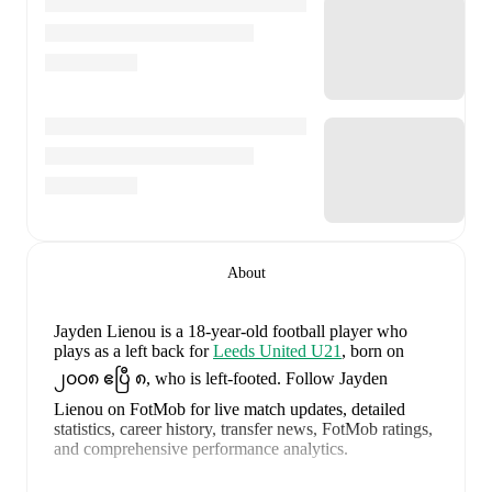
About
Jayden Lienou
is a 18-year-old football player who
plays as a left back
for
Leeds United U21
, born on
၂၀၀၈ ဧပြီ ၈, who is left-footed
.
Follow Jayden
Lienou on FotMob for live match updates, detailed
statistics, career history, transfer news, FotMob ratings,
and comprehensive performance analytics.
In the
2025/2026
Premier League 2
season,
Jayden