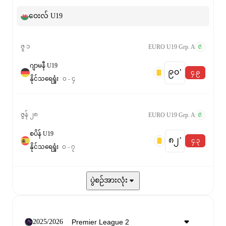
ဝေးလ် U19
ဇူ ၁
EURO U19 Grp. A
ဂျာမနီ U19
၉၀‎’‎
၄.၉
နိုင်
သရေ
ရှုံး
၀
-
၄
ဇွန် ၂၈
EURO U19 Grp. A
စပိန် U19
၈၂‎’‎
၄.၃
နိုင်
သရေ
ရှုံး
၀
-
၇
ပွဲစဉ်အားလုံး
2025/2026