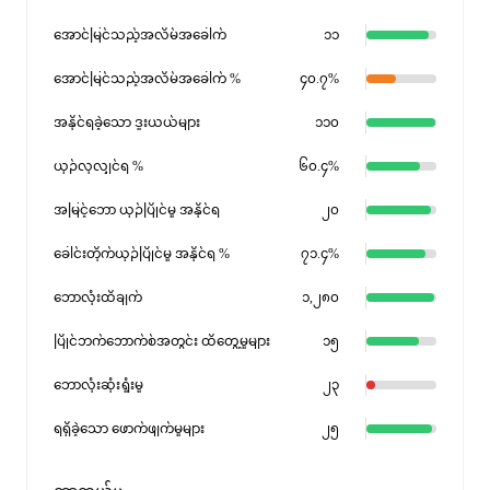
အောင်မြင်သည့်အလိမ်အခေါက်
၁၁
အောင်မြင်သည့်အလိမ်အခေါက် %
၄၀.၇%
အနိုင်ရခဲ့သော ဒူးယယ်များ
၁၁၀
ယှဉ်လုလျှင်ရ %
၆၀.၄%
အမြင့်ဘော ယှဉ်ပြိုင်မှု အနိုင်ရ
၂၀
ခေါင်းတိုက်ယှဉ်ပြိုင်မှု အနိုင်ရ %
၇၁.၄%
ဘောလုံးထိချက်
၁,၂၈၀
ပြိုင်ဘက်ဘောက်စ်အတွင်း ထိတွေ့မှုများ
၁၅
ဘောလုံးဆုံးရှုံးမှု
၂၃
ရရှိခဲ့သော ဖောက်ဖျက်မှုများ
၂၅