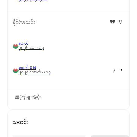
နိုင်ငံအသင်း
ဝေးလ်
၂၀၂၆ မေ - ယခု
ဝေးလ် U19
၄
၀
၂၀၂၅ အောက် - ယခု
ပွဲစဉ်များ
ဂိုး
သတင်း