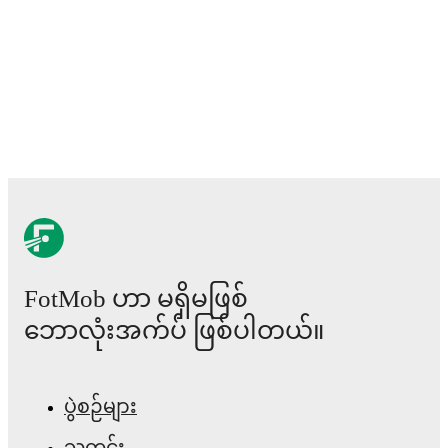
Lienou
, including career statistics, match-by-match
ratings, transfer history, market value trends, and
detailed performance analytics.
Follow Jayden Lienou
to receive notifications about upcoming matches, goals,
and other key events.
FotMob ဟာ မရှိမဖြစ်
ဘောလုံးအက်ပ် ဖြစ်ပါတယ်။
ပွဲစဉ်များ
သတင်း