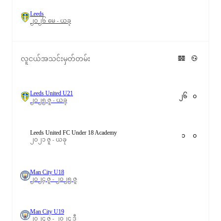
Leeds
၂၀၂၆ မေ - ယခု
လူငယ်အသင်းမှတ်တမ်း
Leeds United U21
၂၆
၀
၂၀၂၅ ဇူ - ယခု
Leeds United FC Under 18 Academy
၁
၀
၂၀၂၁ ဇူ - ယခု
Man City U18
၂၀၂၄ ဇူ - ၂၀၂၅ ဇူ
Man City U19
၂၀၂၄ ဇူ - ၂၀၂၄ ဒီ