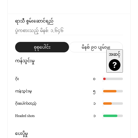
ရာသီ စွမ်းဆောင်ရည်
ပွဲကစားသည့် မိနစ်
:
၁,၆၄၆
စုစုပေါင်း
မိနစ် ၉၀ ပျမ်းမျှ
အဆင့်
ကန်သွင်းမှု
ဂိုး
၀
ကန်သွင်းမှု
၅
ဂိုးပေါက်တည့်
၁
Headed shots
၁
ပေးပို့မှု