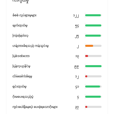
ကာကွယ်မှု
ခံစစ် လှုပ်ရှားမှုများ
၁၂၂
ဖျက်ထုတ်မှု
၅၄
ကြားဖြတ်လု
၂၅
ဟန့်တားခံရသည့် ကန်သွင်းမှု
၂
ပြစ်ဒဏ်ဘော
၁၃
ပြန်လုယူနိုင်မှု
၉၉
လိမ်ခေါက်ခံရမှု
၁၂
ရှင်းထုတ်မှု
၄၁
ဂိုးမပေးရသည့်ပွဲ
၄
ကွင်းပေါ်ရှိနေစဉ် ပေးခဲ့ရသောဂိုးများ
၃၇