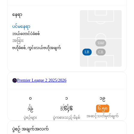
နေရာ
ပင်မနေရာ
ဘယ်တောင်ပံခံစစ်
အခြား
DM
ဗဟိုခံစစ်, ကွင်းလယ်ဗဟိုအဖျက်
LB
CB
Premier League 2
2025/2026
၀
၁
၁၉
ဂိုး
ဖန်တီးမှု
ပွဲစတင်
၆.၅၈
၁၉
၁,၆၄၆
အဆင့်သတ်မှတ်ချက်
ပွဲစဉ်များ
ပွဲကစားသည့် မိနစ်
ပွဲစဉ် အချက်အလက်