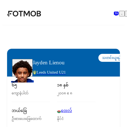
အဓိကအကြောင်းအရာသို့ ကျော်သွားရန်
သတင်းယူရန်
Jayden Lienou
Leeds United U21
၆၅
၁၈ နှစ်
ကျောနံပါတ်
၂၀၀၈ ဧ ၈
ဘယ်ခြေ
ဝေးလ်
ဦးစားပေးခြေထောက်
နိုင်ငံ